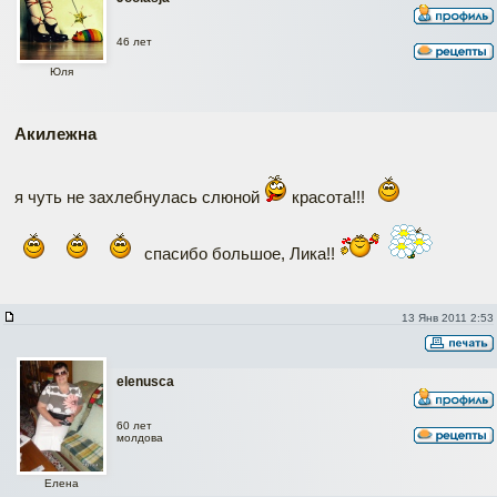
46 лет
Юля
Акилежна
я чуть не захлебнулась слюной
красота!!!
спасибо большое, Лика!!
13 Янв 2011 2:53
elenusca
60 лет
молдова
Елена