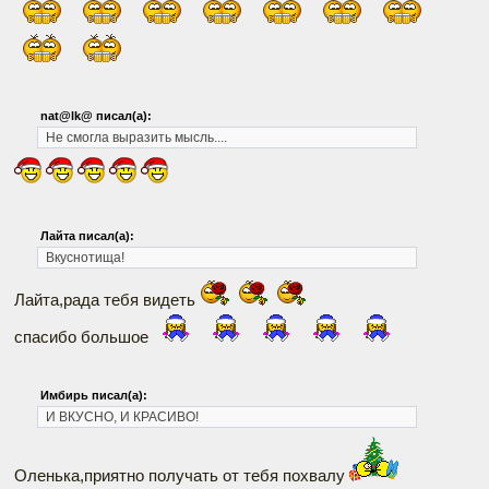
nat@lk@ писал(а):
Не смогла выразить мысль....
Лайта писал(а):
Вкуснотища!
Лайта,рада тебя видеть
спасибо большое
Имбирь писал(а):
И ВКУСНО, И КРАСИВО!
Оленька,приятно получать от тебя похвалу