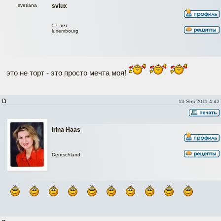
svetlana
svlux
57 лет
luxembourg
это не торт - это просто мечта моя!
13 Янв 2011 4:42
Irina Haas
Deutschland