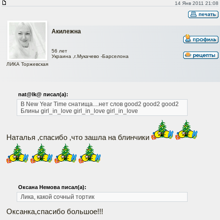
14 Янв 2011 21:08
Акилежна
56 лет
Украина ,г.Мукачево -Барселона
ЛИКА Торжевская
nat@lk@ писал(а):
В New Year Time снатища....нет слов good2 good2 good2
Блины girl_in_love girl_in_love girl_in_love
Наталья ,спасибо ,что зашла на блинчики
Оксана Немова писал(а):
Лика, какой сочный тортик
Оксанка,спасибо большое!!!