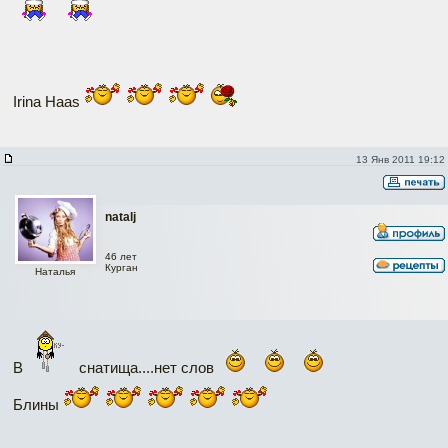
Irina Haas
13 Янв 2011 19:12
natalj
46 лет
Курган
Наталья
В
снатища....нет слов
Блины