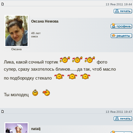
13 Янв 2011 19:44
Оксана Немова
46 лет
омск
Оксана
Лика, какой сочный тортик
фото
супер, сразу захотелось блинов......да так, чтоб масло
по подбородку стекало
Ты молодец
13 Янв 2011 19:47
natalj