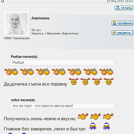
13 Янв 2011 14:21
Акилежна
56 лет
Украина ,г.Мукачево -Барселона
ЛИКА Торжевская
Рыбця писал(а):
Рыбця
Да,дочечка съели все поровну
svlux писал(а):
это не торт - это просто мечта моя!
Получилось очень нежно и вкусно.
Главное без заморочек ,легко и быстро