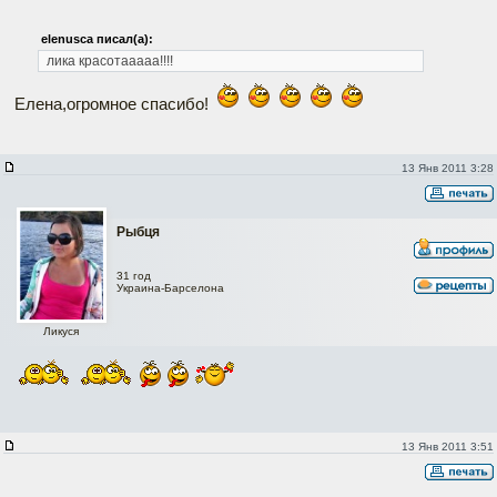
elenusca писал(а):
лика красотааааа!!!!
Елена,огромное спасибо!
13 Янв 2011 3:28
Рыбця
31 год
Украина-Барселона
Ликуся
13 Янв 2011 3:51