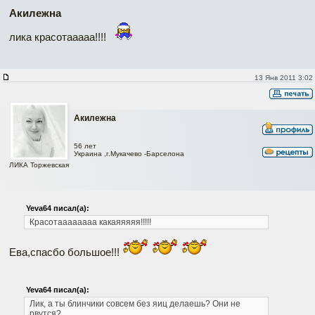
Акилежна
лика красотааааа!!!!
13 Янв 2011 3:02
Акилежна
56 лет
Украина ,г.Мукачево -Барселона
ЛИКА Торжевская
Yeva64 писал(а):
Красотаааааааа какаяяяяя!!!!!
Ева,спасбо большое!!!
Yeva64 писал(а):
Лик, а ты блинчики совсем без яиц делаешь? Они не
рвутся?