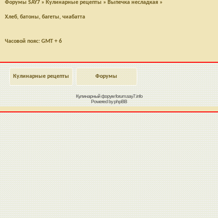
Форумы SAY7
»
Кулинарные рецепты
»
Выпечка несладкая
»
Хлеб, батоны, багеты, чиабатта
Часовой пояс: GMT + 6
Кулинарные рецепты
Форумы
Кулинарный форум
forum.say7.info
Powered by
phpBB