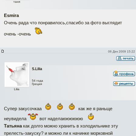
таня
Esmira
Очень рада что понравилось,спасибо за фото выглядит
очень -очень
06 Дек 2009 15:22
S.Lilia
54 года
Греция
Lilia
Супер закусочкаа
как же я раньще
неувидела
вот наделаюююююю
Татьяна
как долго можно хранить в холодильнике эту
прелесть-закуску? и можно ли к начинке морковной