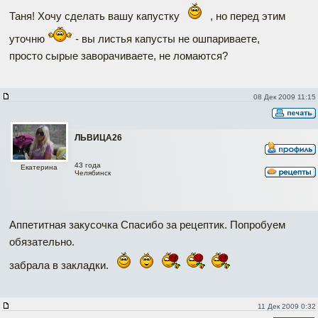
Таня! Хочу сделать вашу капустку
, но перед этим
уточню
- вы листья капусты не ошпариваете,
просто сырые заворачиваете, не ломаются?
08 Дек 2009 11:15
ЛЬВИЦА26
43 года
Екатерина
Челябинск
Аппетитная закусочка Спасибо за рецептик. Попробуем
обязательно.
забрала в закладки.
11 Дек 2009 0:32