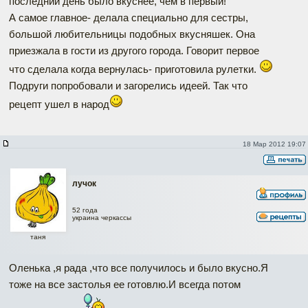
последний день было вкуснее, чем в первый!
А самое главное- делала специально для сестры,
большой любительницы подобных вкусняшек. Она
приезжала в гости из другого города. Говорит первое
что сделала когда вернулась- приготовила рулетки.
Подруги попробовали и загорелись идеей. Так что
рецепт ушел в народ
18 Мар 2012 19:07
лучок
52 года
украина черкассы
таня
Оленька ,я рада ,что все получилось и было вкусно.Я
тоже на все застолья ее готовлю.И всегда потом