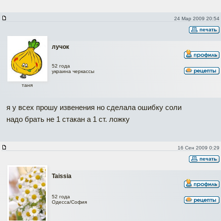
24 Мар 2009 20:54
лучок
52 года
украина черкассы
таня
я у всех прошу извенения но сделала ошибку соли
надо брать не 1 стакан а 1 ст. ложку
16 Сен 2009 0:29
Taissia
52 года
Одесса/София