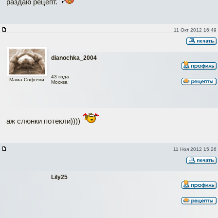
раздаю рецепт.
11 Окт 2012 16:49
dianochka_2004
43 года
Мама Софочки
Москва
аж слюнки потекли))))
11 Ноя 2012 15:26
Lily25