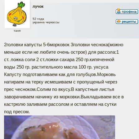
лучок
52 года
украина черкассы
таня
2головки капусты 5-6морковок 3головки чеснока(можно
меньше если не любите очень острое) для рассола:1
ст. ложка соли 2 ст.ложки сахара 250 гр.кипяченной
воды 250 гр. растительного масла 100 гр. уксуса
Капусту подготавливаем как для голубцов.Морковь
натираем на терку исмешиваем с пропущеный через
прес чесноком.Солим по вкусу.В капустные листья
заворачиваем начинку из морковки.Выкладываем все в
кастрюлю заливаем рассолом и оставляем на сутки
под пресом.