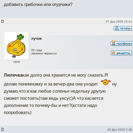
добавить грибочки или огурчики?
07 Дек 2009 23:41
лучок
52 года
украина черкассы
таня
Лилечка
как долго она хранится не могу сказать.Я
делаю понемножку и за вечер-два она уходит
ну
думаю,что и как любое соленье недельку другую
сможет постоять(там ведь уксус)А что касается
дополнения то почему-бы и нет?(кстати надо
попробовать)
08 Дек 2009 2:49