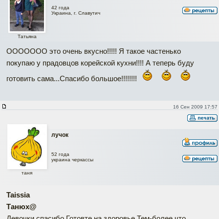
42 года
Украина, г. Славутич
Татьяна
ООООООО это очень вкусно!!!!! Я такое частенько
покупаю у прадовцов корейской кухни!!!! А теперь буду
готовить сама...Спасибо большое!!!!!!!!
16 Сен 2009 17:57
лучок
52 года
украина черкассы
таня
Taissia
Танюх@
Девочки,спасибо.Готовте на здоровье.Тем-более что