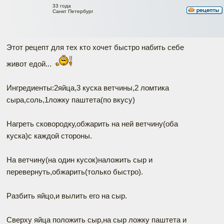
33 года
Санкт Петербург
Этот рецепт для тех кто хочет быстро набить себе
живот едой...
Ингредиенты:2яйца,3 куска ветчины,2 ломтика
сыра,соль,1ложку паштета(по вкусу)
Нагреть сковородку,обжарить на ней ветчину(оба
куска)с каждой стороны.
На ветчину(на один кусок)наложить сыр и
перевернуть,обжарить(только быстро).
Разбить яйцо,и вылить его на сыр.
Сверху яйца положить сыр,на сыр ложку паштета и