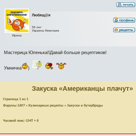
Любящ@я
56 лет
Украина Николаев
Ирина
Мастерица Юленька!!Давай больше рецептиков!
Умничка
)
Закуска «Американцы плачут»
Страница
1
из
1
Форумы SAY7
»
Кулинарные рецепты
»
Закуски и бутерброды
Часовой пояс: GMT + 6