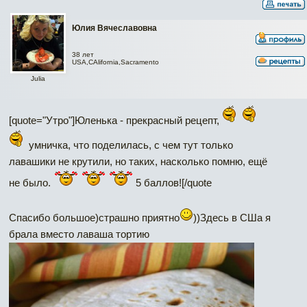
Юлия Вячеславовна
38 лет
USA,CAlifornia,Sacramento
Julia
[quote="Утро"]Юленька - прекрасный рецепт,
умничка, что поделилась, с чем тут только
лавашики не крутили, но таких, насколько помню, ещё
не было.
5 баллов![/quote
Спасибо большое)страшно приятно
))Здесь в СШа я
брала вместо лаваша тортию