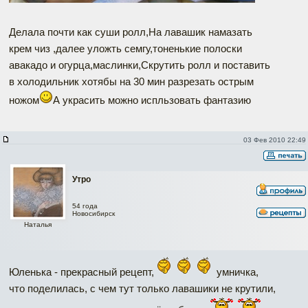
Делала почти как суши ролл,На лавашик намазать
крем чиз ,далее уложть семгу,тоненькие полоски
авакадо и огурца,маслинки,Скрутить ролл и поставить
в холодильник хотябы на 30 мин разрезать острым
ножом
А украсить можно испльзовать фантазию
03 Фев 2010 22:49
Утро
54 года
Новосибирск
Наталья
Юленька - прекрасный рецепт,
умничка,
что поделилась, с чем тут только лавашики не крутили,