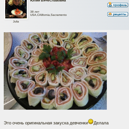
Юлия Вячеславовна
38 лет
USA,CAlifornia,Sacramento
Julia
Это очень оригинальная закуска девченки
Делала