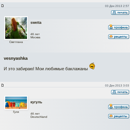
03 Дек 2013 2:57
swetta
46 лет
Москва
Светлана
vesnyashka
И это забираю! Мои любимые баклажаны
03 Дек 2013 3:03
кугуль
Гуля
46 лет
Deutschland