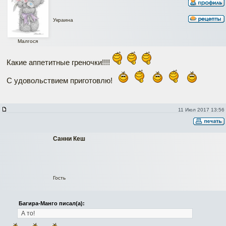
Украина
Малгося
Какие аппетитные греночки!!!!
С удовольствием приготовлю!
11 Июл 2017 13:56
Санни Кеш
Гость
Багира-Манго писал(а):
А то!