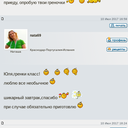
приеду, опробую твои греночки
10 Июл 2017 16:59
nata69
Краснодар-Португалия-Испания
Наташа
Юля,гренки класс!
люблю все необычное
шикарный завтрак,спасибо
при случае обязательно приготовлю
10 Июл 2017 18:24