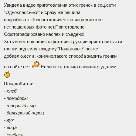
Увидела видео приготовления этих гренок в соц.сети
"Одноклассники" и сразу же решила
попробовать.Точного количества ингредиентов
нет,пошаговых фото нет.Приготовлено!
Сфотографировано наспех и съедено!
Хоть и нет пошаговых фото-инструкций,приготовить эти
гренки под силу каждому."Пошаговые" позже
добавлю,если ,конечно,такого способа жарить гренки
на сайте нет
Если есть,только напишите,удалим
Понадобится:
- хлеб
- помидоры
- твердый сыр
- болгарский перец
- лук
- яйца
- колбаса