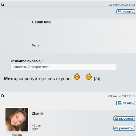
11 Июл 2019 1:02
Санни Кеш
Гость
resni4kaa писал(а):
Классный рецептик!!
Мила
,попробуйте,очень вкусно
[/b]
03 Авг 2020 14:51
Zhanik
45 лет
Тула
Жанна