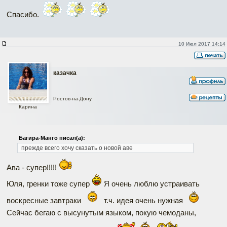
Спасибо.
10 Июл 2017 14:14
казачка
Ростов-на-Дону
Карина
Багира-Манго писал(а):
прежде всего хочу сказать о новой аве
Ава - супер!!!!!
Юля, гренки тоже супер
Я очень люблю устраивать
воскресные завтраки
т.ч. идея очень нужная
Сейчас бегаю с высунутым языком, покую чемоданы,