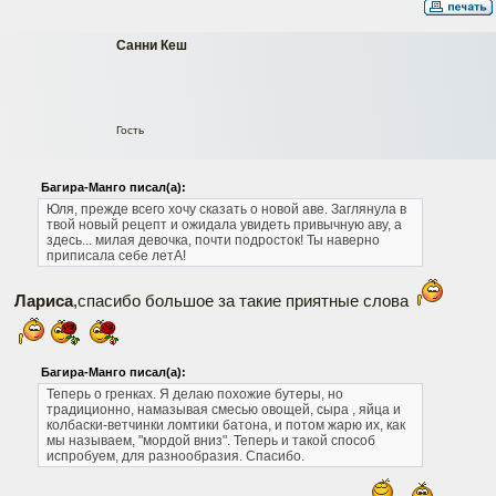
Санни Кеш
Гость
Багира-Манго писал(а):
Юля, прежде всего хочу сказать о новой аве. Заглянула в
твой новый рецепт и ожидала увидеть привычную аву, а
здесь... милая девочка, почти подросток! Ты наверно
приписала себе летА!
Лариса
,спасибо большое за такие приятные слова
Багира-Манго писал(а):
Теперь о гренках. Я делаю похожие бутеры, но
традиционно, намазывая смесью овощей, сыра , яйца и
колбаски-ветчинки ломтики батона, и потом жарю их, как
мы называем, "мордой вниз". Теперь и такой способ
испробуем, для разнообразия.
Спасибо.