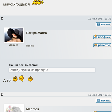
мимо!Угощайся
11 Июл 2017 13:32
Багира-Манго
Лариса
Минск
Санни Кеш писал(а):
е!Ведь вкусно же,правда?!
А то!
11 Июл 2017 13:49
Малгося