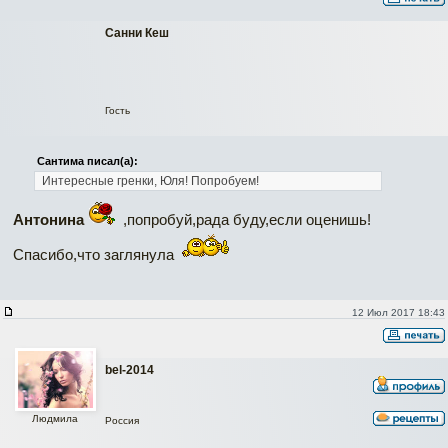
Санни Кеш
Гость
Сантима писал(а):
Интересные гренки, Юля! Попробуем!
Антонина
,попробуй,рада буду,если оценишь!
Спасибо,что заглянула
12 Июл 2017 18:43
bel-2014
Людмила
Россия