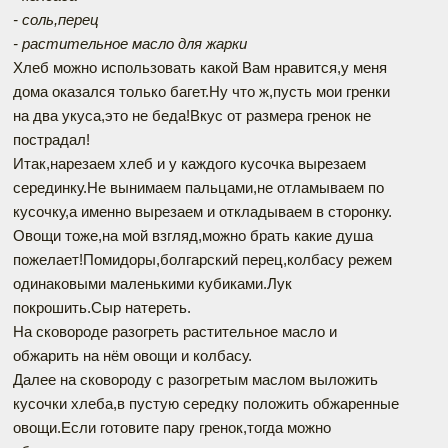
- соль,перец
- растительное масло для жарки
Хлеб можно использовать какой Вам нравится,у меня
дома оказался только багет.Ну что ж,пусть мои гренки
на два укуса,это не беда!Вкус от размера гренок не
пострадал!
Итак,нарезаем хлеб и у каждого кусочка вырезаем
серединку.Не вынимаем пальцами,не отламываем по
кусочку,а именно вырезаем и откладываем в сторонку.
Овощи тоже,на мой взгляд,можно брать какие душа
пожелает!Помидоры,болгарский перец,колбасу режем
одинаковыми маленькими кубиками.Лук
покрошить.Сыр натереть.
На сковороде разогреть растительное масло и
обжарить на нём овощи и колбасу.
Далее на сковороду с разогретым маслом выложить
кусочки хлеба,в пустую середку положить обжаренные
овощи.Если готовите пару гренок,тогда можно