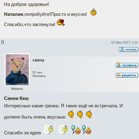
На доброе здоровье!
Наталия
,попробуйте!Просто и вкусно!
Спасибо,что заглянули!
10 Июл 2017 1:15
caissy
57 лет
Germany
Марина
Санни Кеш
Интересные какие гренки. Я таких ещё не встречала. И
должно быть очень вкусные.
Спасибо за идею