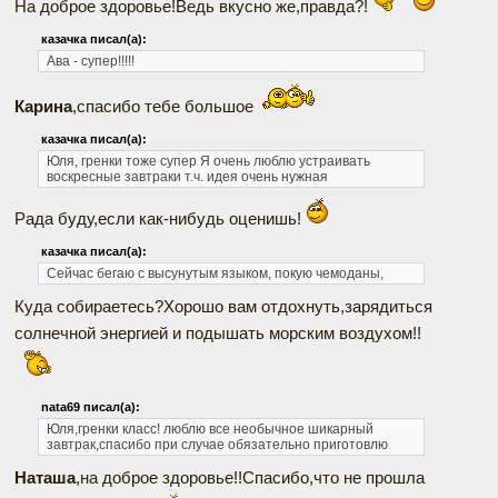
На доброе здоровье!Ведь вкусно же,правда?!
казачка писал(а):
Ава - супер!!!!!
Карина
,спасибо тебе большое
казачка писал(а):
Юля, гренки тоже супер Я очень люблю устраивать
воскресные завтраки т.ч. идея очень нужная
Рада буду,если как-нибудь оценишь!
казачка писал(а):
Сейчас бегаю с высунутым языком, покую чемоданы,
Куда собираетесь?Хорошо вам отдохнуть,зарядиться
солнечной энергией и подышать морским воздухом!!
nata69 писал(а):
Юля,гренки класс!
люблю все необычное
шикарный
завтрак,спасибо
при случае обязательно приготовлю
Наташа
,на доброе здоровье!!Спасибо,что не прошла