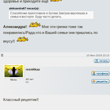
здоровье и приходите ещё
aleksandra67 писал(а):
Спасибочки приготовила я бутики.Завтрак вкусняшка и
семья в восторге.
Буду часто делать.
Александра
!!
Мне эти гренки тоже так
понравились!Рада,что и Вашей семье они пришлись по
вкусу!!
10 Июл 2019 23:13
resni4kaa
40 лет
Мила
Lv
Классный рецептик!!