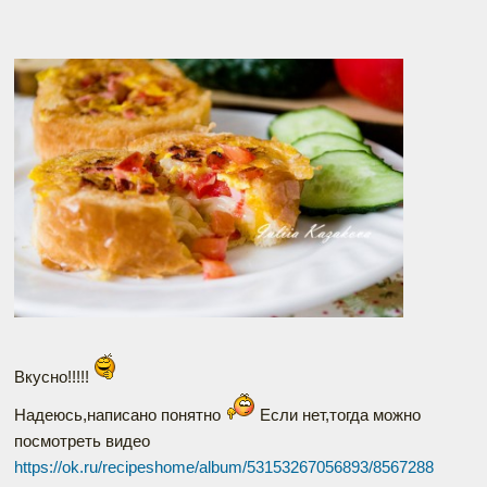
Вкусно!!!!!
Надеюсь,написано понятно
Если нет,тогда можно
посмотреть видео
https://ok.ru/recipeshome/album/53153267056893/8567288