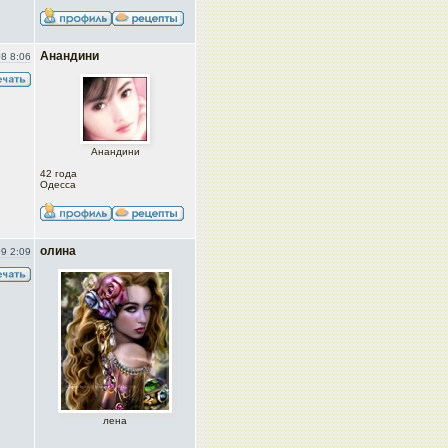
Анандини
8 8:06
Анандини
42 года
Одесса
олина
9 2:09
лена