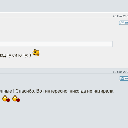
28 Ноя 200
эд ту си ю ту: )
12 Янв 200
пные ! Спасибо. Вот интересно. никогда не натирала