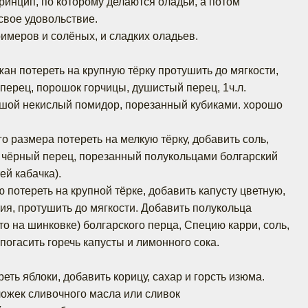
ринцип, по которому делаются оладьи, а потом
свое удовольствие.
римеров и солёных, и сладких оладьев.
ан потереть на крупную тёрку протушить до мягкости,
 перец, порошок горчицы, душистый перец, 1ч.л.
ьшой некислый помидор, порезанный кубиками. хорошо
о размера потереть на мелкую тёрку, добавить соль,
, чёрный перец, порезанный полукольцами болгарский
ей кабачка).
 потереть на крупной тёрке, добавить капусту цветную,
ия, протушить до мягкости. Добавить полукольца
то на шинковке) болгарского перца, Специю карри, соль,
погасить горечь капусты и лимонного сока.
реть яблоки, добавить корицу, сахар и горсть изюма.
ожек сливочного масла или сливок