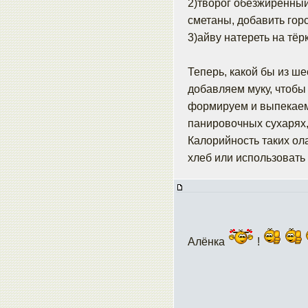
2)творог обезжиренный
сметаны, добавить гор
3)айву натереть на тёр
Теперь, какой бы из ш
добавляем муку, чтобы
формируем и выпекаем
панировочных сухарях,
Калорийность таких ол
хлеб или использовать 
Алёнка
!