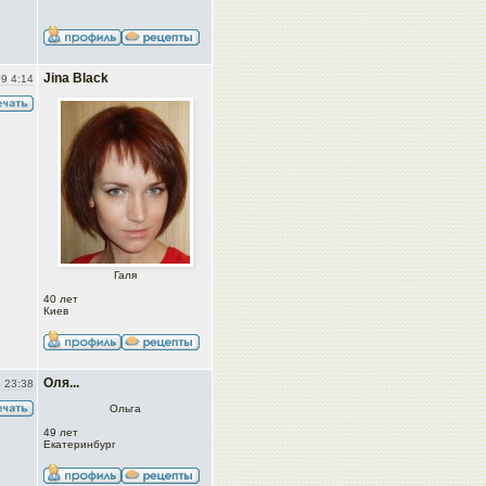
Jina Black
9 4:14
Галя
40 лет
Киев
Оля...
 23:38
Ольга
49 лет
Екатеринбург