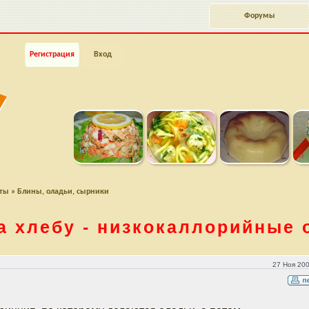
Форумы
Регистрация
Вход
пты
»
Блины, оладьи, сырники
а хлебу - низкокаллорийные 
е оладьи
27 Ноя 200