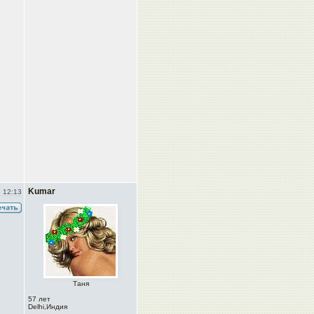
Kumar
 12:13
Таня
57 лет
Delhi,Индия