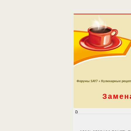
Форумы SAY7
»
Кулинарные реце
Замен
Замена хлебу - низкокаллорийны