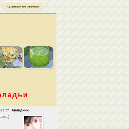
Кулинарные рецепты
оладьи
Анандини
8 9:57