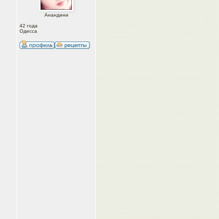
Анандини
42 года
Одесса