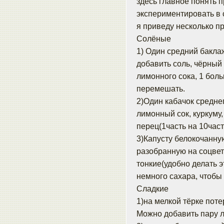
здесь главное понять п
экспериментировать в 
я приведу несколько п
Солёные
1) Один средний баклаж
добавить соль, чёрный
лимонного сока, 1 бол
перемешать.
2)Один кабачок среднег
лимонный сок, куркуму
перец(1часть на 10част
3)Капусту белокочанную
разобранную на соцвет
тонкие(удобно делать э
немного сахара, чтобы 
Сладкие
1)на мелкой тёрке поте
Можно добавить пару л