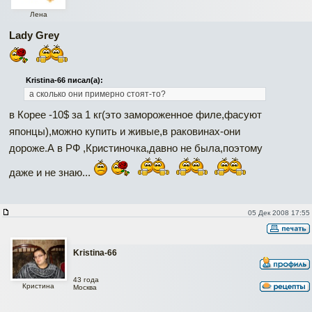
Лена
Lady Grey
Kristina-66 писал(а):
а сколько они примерно стоят-то?
в Корее -10$ за 1 кг(это замороженное филе,фасуют
японцы),можно купить и живые,в раковинах-они
дороже.А в РФ ,Кристиночка,давно не была,поэтому
даже и не знаю...
05 Дек 2008 17:55
Kristina-66
43 года
Кристина
Москва