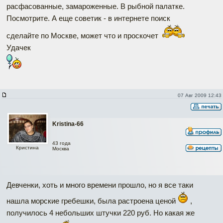
расфасованные, замароженные. В рыбной палатке.
Посмотрите. А еще советик - в интернете поиск
сделайте по Москве, может что и проскочет
Удачек
07 Авг 2009 12:43
Kristina-66
43 года
Кристина
Москва
Девченки, хоть и много времени прошло, но я все таки
нашла морские гребешки, была растроена ценой
,
получилось 4 небольших штучки 220 руб. Но какая же