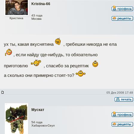
Kristina-66
43 года
Кристина
Москва
ух ты, какая вкуснятина
, гребешки никогда не ела
, если найду где-нибудь, то обязательно
приготовлю
, спасибо за рецептик
а сколько они примерно стоят-то?
05 Дек 2008 17:48
Мускат
54 года
Хабаровск-Сеул