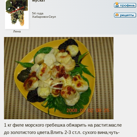
Мускат
54 года
Хабаровск-Сеул
Лена
1 кг филе морского гребешка обжарить на растит.масле
до золотистого цвета.Влить 2-3 ст.л. сухого вина,чуть-