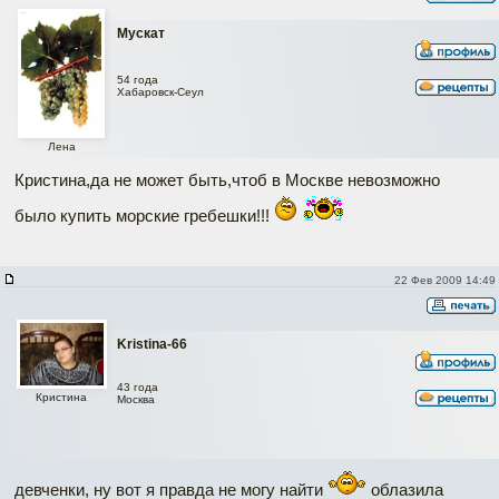
Мускат
54 года
Хабаровск-Сеул
Лена
Кристина,да не может быть,чтоб в Москве невозможно
было купить морские гребешки!!!
22 Фев 2009 14:49
Kristina-66
43 года
Кристина
Москва
девченки, ну вот я правда не могу найти
облазила