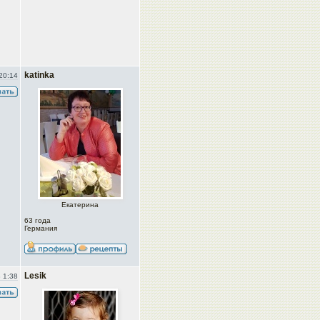
katinka
20:14
Екатерина
63 года
Германия
Lesik
 1:38