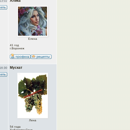
Алика
13:02
Елена
41 год
г.Воронеж
Мускат
16:30
Лена
54 года
Хабаровск-Сеул