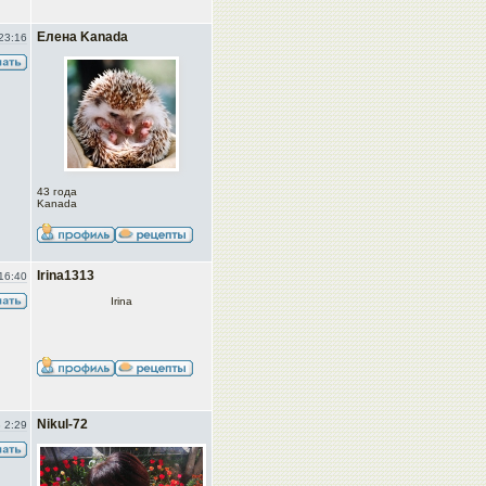
Елена Kanada
23:16
43 года
Kanada
Irina1313
16:40
Irina
Nikul-72
 2:29