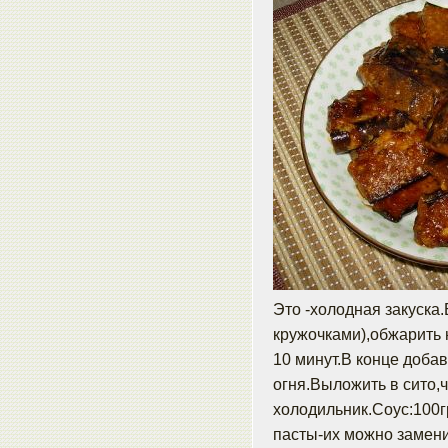
Это -холодная закуска.
кружочками),обжарить 
10 минут.В конце добав
огня.Выложить в сито,
холодильник.Соус:100гр
пасты-их можно заменит