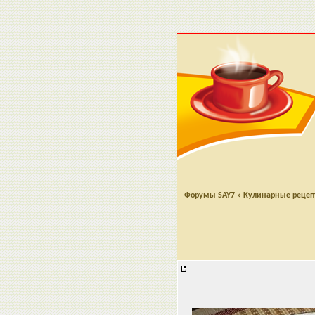
Форумы SAY7
»
Кулинарные реце
Острые баклажаны