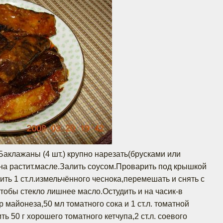
Баклажаны (4 шт.) крупно нарезать(брусками или
на растит.масле.Залить соусом.Проварить под крышкой
ить 1 ст.л.измельчённого чеснока,перемешать и снять с
чтобы стекло лишнее масло.Остудить и на часик-в
 майонеза,50 мл томатного сока и 1 ст.л. томатной
ь 50 г хорошего томатного кетчупа,2 ст.л. соевого