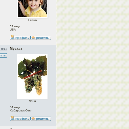
Елена
53 года
USA
Мускат
 8:12
Лена
54 года
Хабаровск-Сеул