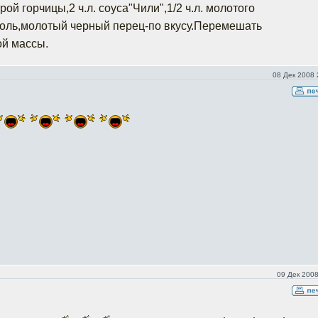
трой горчицы,2 ч.л. соуса"Чили",1/2 ч.л. молотого
соль,молотый черный перец-по вкусу.Перемешать
ой массы.
08 Дек 2008 
09 Дек 2008