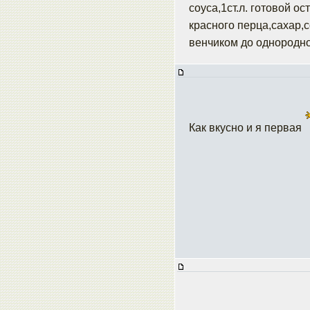
соуса,1ст.л. готовой ос
красного перца,сахар,
венчиком до однородн
Как вкусно и я первая