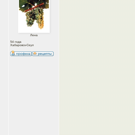
Лена
54 года
Хабаровск-Сеул