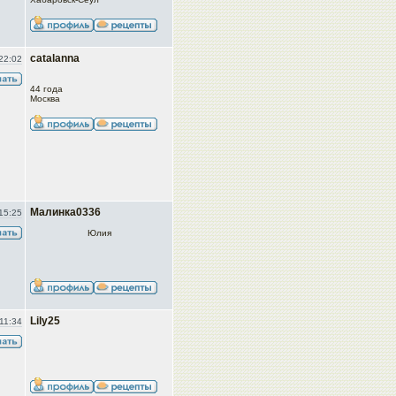
catalanna
22:02
44 года
Москва
Малинка0336
15:25
Юлия
Lily25
11:34