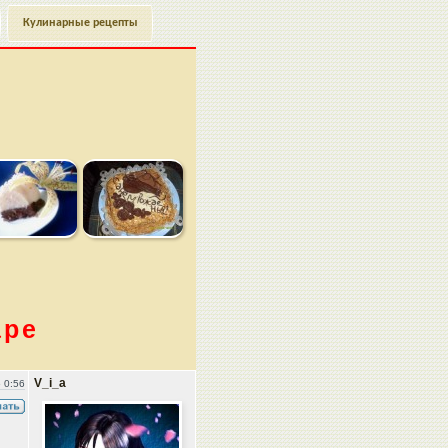
Кулинарные рецепты
аре
V_i_a
 0:56