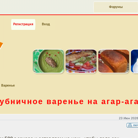
Форумы
Регистрация
Вход
»
Варенье
убничное варенье на
агар-аг
е
23 Июн 2026