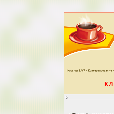
Форумы SAY7
»
Консервирование
Кл
Клубничное варенье на агар-агар