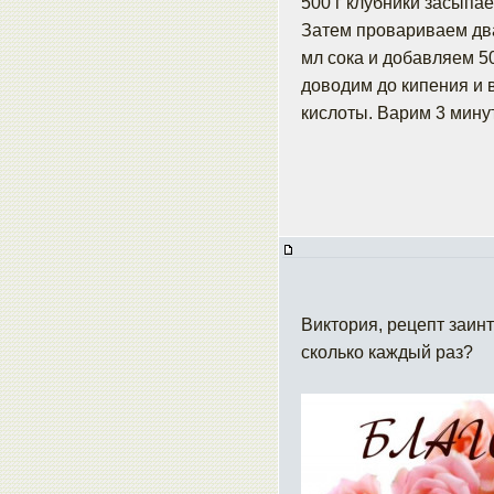
500 г клубники засыпае
Затем провариваем два 
мл сока и добавляем 50
доводим до кипения и 
кислоты. Варим 3 мину
Виктория, рецепт заин
сколько каждый раз?