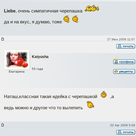
Liebe
, очень симпатичная черепашка
да и на вкус, я думаю, тоже
27 Июн 2009 11:07
Katyusha
53 года
Екатарина
Наташ,классная такая идейка с черепашкой
,а
ведь можно и другое что то вылепить
02 Авг 2009 5:09