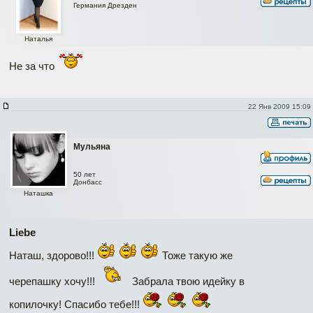
Германия Дрезден
Наталья
Не за что
22 Янв 2009 15:09
Мульяна
50 лет
Донбасс
Наташка
Liebe
Наташ, здорово!!!
Тоже такую же
черепашку хочу!!!
Забрала твою идейку в
копилочку! Спасибо тебе!!!