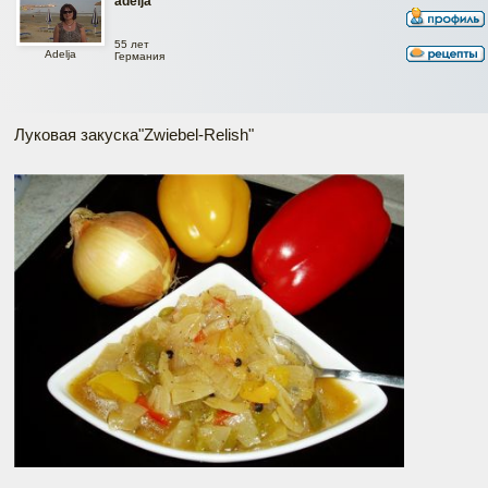
adelja
55 лет
Adelja
Германия
Луковая закуска"Zwiebel-Relish"