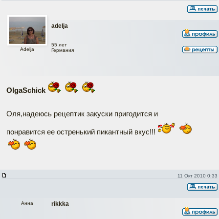
adelja
55 лет
Adelja
Германия
OlgaSchick
Оля,надеюсь рецептик закуски пригодится и
понравится ее остренький пикантный вкус!!!
11 Окт 2010 0:33
Анна
rikkka