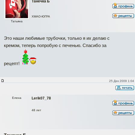
Танечка Б
ХМАО-ЮГРА
Татьяна
Это наши любимые трубочки, только я их делаю с
кремом, теперь попробую с печенью. Спасибо за
рецепт!
25 Дек 2009 1:04
Елена
Lerik07_78
48 лет