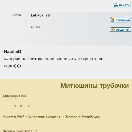
Елена
Lerik07_78
48 лет
NatalieD
калории не считаю..если посчитать то кушать не
надо)))))
Митюшины трубочки
Страница
1
из
2
1
2
»
Форумы SAY7
»
Кулинарные рецепты
»
Закуски и бутерброды
Часовой пояс: GMT + 6