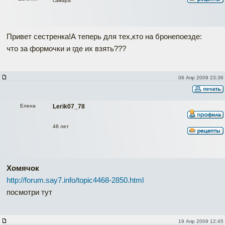
самара
Привет сестренка!А теперь для тех,кто на бронепоезде:
что за формочки и где их взять???
06 Апр 2009 23:36
Елена
Lerik07_78
48 лет
Хомячок
http://forum.say7.info/topic4468-2850.html
посмотри тут
19 Апр 2009 12:45