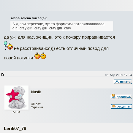
alena-solena писал(а):
А я, при переезде, где-то формочки потерялаааааааа
girl_cray girl_cray girl_cray girl_cray
да уж, для нас, женщин, это к пожару приравнивается
не расстраивайся))) есть отличный повод для
новой покупки
01 Апр 2009 17:24
Nusik
48 лет
Украина
Анна
Lerik07_78