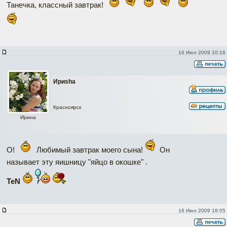
Танечка, классный завтрак!
16 Июл 2009 10:16
Ириshа
Красноярск
Ирина
О!
Любимый завтрак моего сына!
Он
называет эту яишницу "яйцо в окошке" .
TeN
16 Июл 2009 18:05