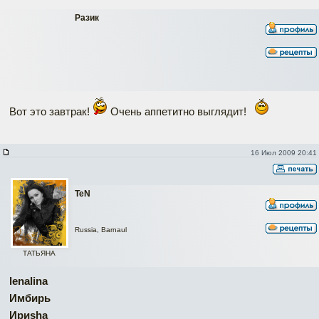
Разик
Вот это завтрак!
Очень аппетитно выглядит!
16 Июл 2009 20:41
TeN
Russia, Barnaul
ТАТЬЯНА
lenalina
Имбирь
Ириshа