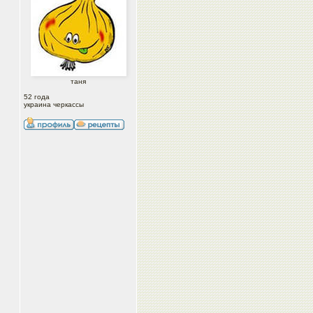
таня
52 года
украина черкассы