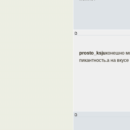
prosto_ksju
конешно м
пикантность.а на вкусе