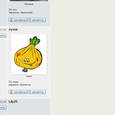
Оксана
39 лет
Украина, Николаев
лучок
17:25
таня
52 года
украина черкассы
Lily25
11:49