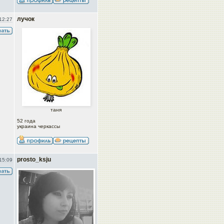
лучок
12:27
таня
52 года
украина черкассы
prosto_ksju
15:09