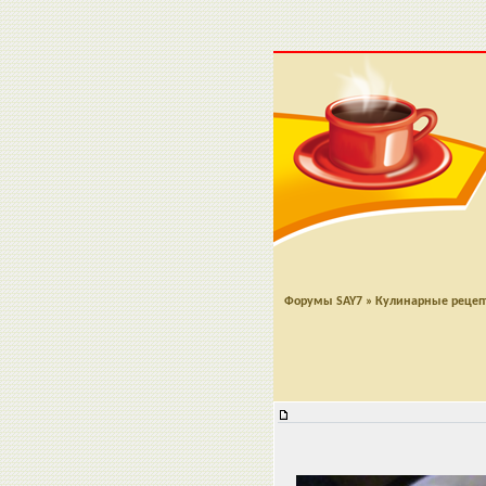
Форумы SAY7
»
Кулинарные реце
Салат "Деревенский"