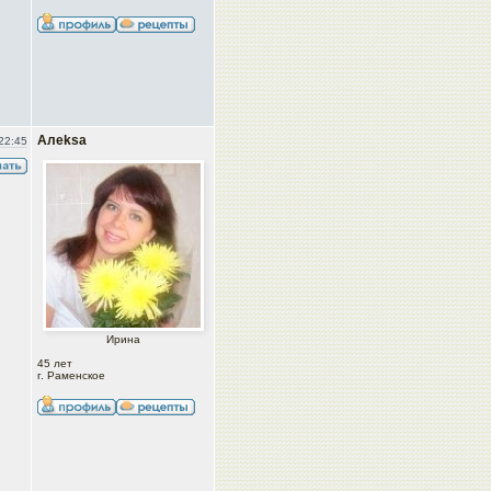
Алеksa
22:45
Ирина
45 лет
г. Раменское