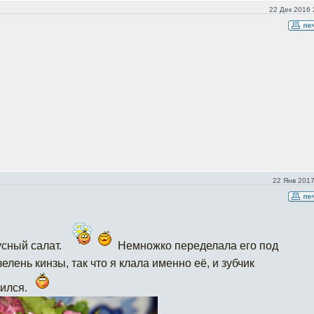
22 Дек 2016 
22 Янв 2017
усный салат.
Немножко переделала его под
елень кинзы, так что я клала именно её, и зубчик
сился.