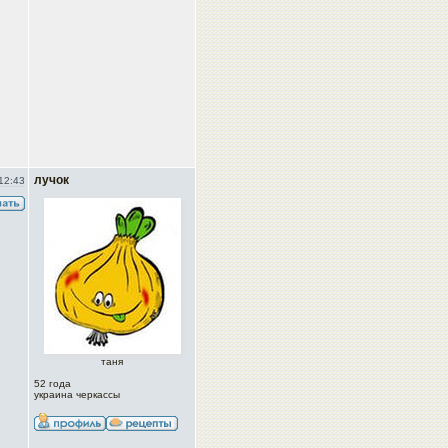
лучок
12:43
таня
52 года
украина черкассы