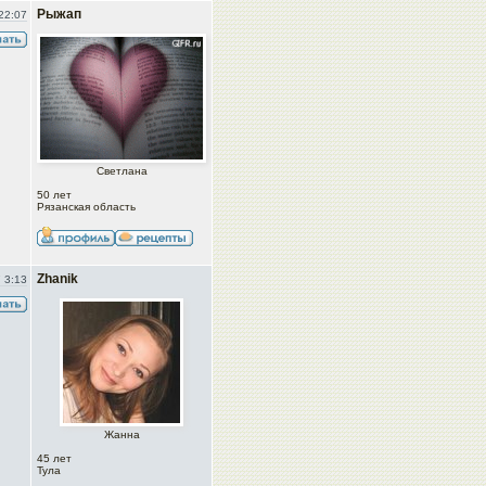
Рыжап
22:07
Светлана
50 лет
Рязанская область
Zhanik
 3:13
Жанна
45 лет
Тула