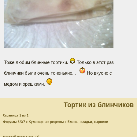
Тоже любим блинные тортики.
Только в этот раз
блинчики были очень тоненькие...
Но вкусно с
медом и орешками.
Тортик из блинчиков
Страница
1
из
1
Форумы SAY7
»
Кулинарные рецепты
»
Блины, оладьи, сырники