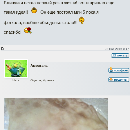
Блинчики пекла первый раз в жизни! вот и пришла еще
такая идея!!
Он еще постоял мин 5 пока я
фоткала, вообще обьеденье стало!!!
спасибо!!
22 Ноя 2015 0:47
Амритана
Одесса, Украина
Ната