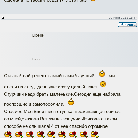
02 Июл 2013 11:47
Libelle
Гость
Оксана!твой рецепт самый самый лучший!
мы
съели на след. день уже сразу целый пакет.
Огурчики надо брать маленькие.Сегодня еще набрала
поспевшие и замолосолила.
Спасибо!Моя 85летняя тетушка, проживающая сейчас
со мной,сказала Век живи -век учись!Никода о таком
способе не слышала!И от нее спасибо огромное!