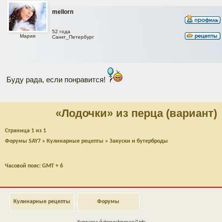
mellorn
52 года
Мария
Санкт_Петербург
Буду рада, если понравится!
«Лодочки» из перца (вариант)
Страница
1
из
1
Форумы SAY7
»
Кулинарные рецепты
»
Закуски и бутерброды
Часовой пояс: GMT + 6
Кулинарные рецепты
Форумы
Кулинарный форум
forum.say7.info