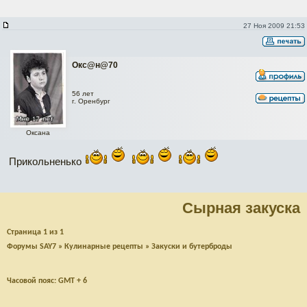
27 Ноя 2009 21:53
Окc@н@70
56 лет
г. Оренбург
Оксана
Прикольненько
Сырная закуска
Страница
1
из
1
Форумы SAY7
»
Кулинарные рецепты
»
Закуски и бутерброды
Часовой пояс: GMT + 6