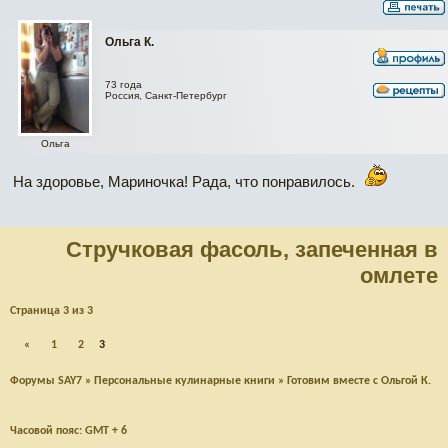
Ольга К.
73 года
Россия, Санкт-Петербург
Ольга
На здоровье, Мариночка! Рада, что понравилось.
Стручковая фасоль, запеченная в
омлете
Страница
3
из
3
«
1
2
3
Форумы SAY7
»
Персональные кулинарные книги
»
Готовим вместе с Ольгой К.
Часовой пояс: GMT + 6