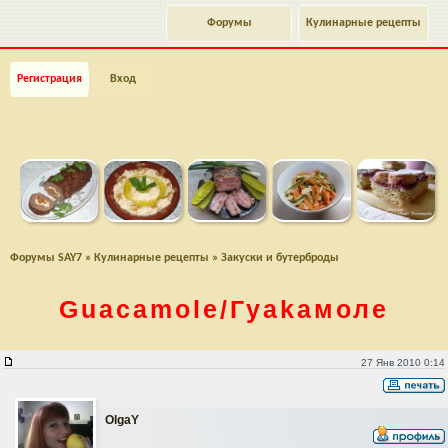
Форумы
Кулинарные рецепты
Регистрация
Вход
Форумы SAY7
»
Кулинарные рецепты
»
Закуски и бутерброды
Guacamole/Гуаkамоле
Guacamole/Гуаkамоле
27 Янв 2010 0:14
OlgaY