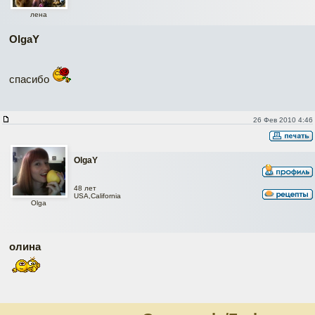
лена
OlgaY
спасибо
26 Фев 2010 4:46
OlgaY
48 лет
USA,California
Olga
олина