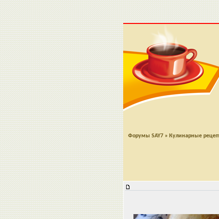
Форумы SAY7
»
Кулинарные реце
Блины к Масленице