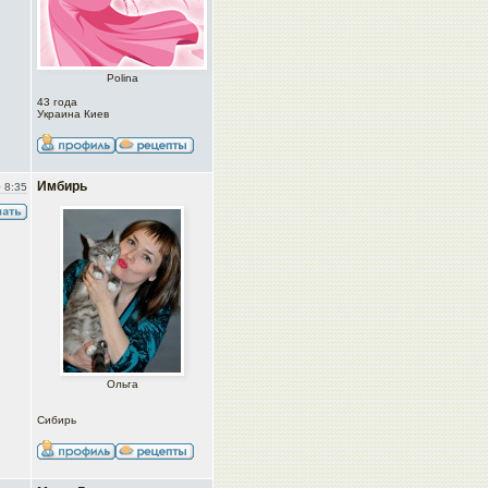
Polina
43 года
Украина Киев
Имбирь
 8:35
Ольга
Сибирь