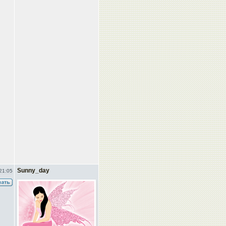
Sunny_day
21:05