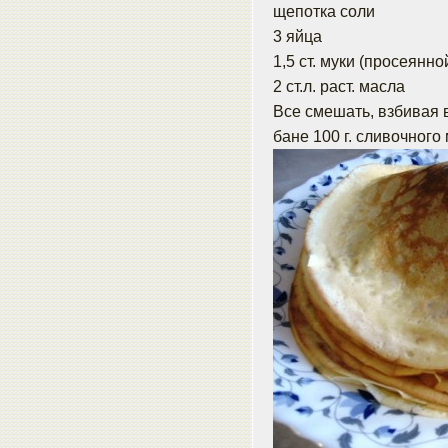
щепотка соли
3 яйца
1,5 ст. муки (просеянно
2 ст.л. раст. масла
Все смешать, взбивая 
бане 100 г. сливочного