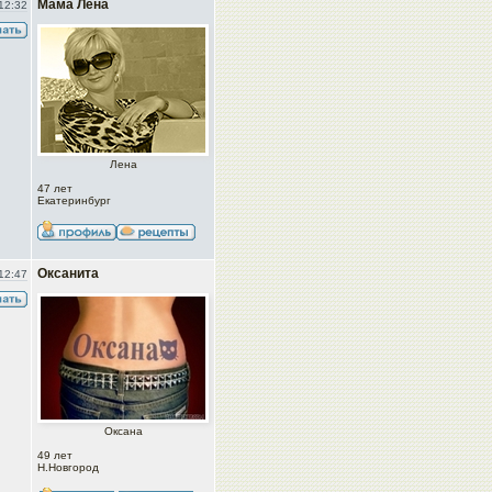
Мама Лена
12:32
Лена
47 лет
Екатеринбург
Оксанита
12:47
Оксана
49 лет
Н.Новгород