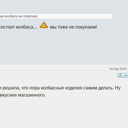
ше колбасу не покупаю.
состоит колбаса....
мы тоже не покупаем!
16 Апр 2010 
 и решила, что пора колбасные изделия самим делать. Ну
 вкуснее магазинного.