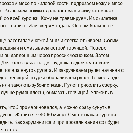
зрезаем мясо по килевой кости, подрезаем кожу и мясо
. Разрезаем ножки вдоль косточки и аккуратненько
й со всей курочки. Кожу не травмируем. Из скилетика
ого сварить. Или зверям отдать. Он нам больше не
ице расстилаем кожей вниз и слегка отбиваем. Солим,
ециями и смазываем острой горчицей. Поверх
и выдавленным через прессик чесночком. Затем
Для этого ту часть где грудинка отделяем от кожи.
е попала внутрь рулета. И закручиваем рулет начиная с
одно весящей шкурки оборачиваем рулет. Те места где
или заколоть зубочистками. Рулет присолить сверху.
 лучше румянилось), обмазать горчицей. Уложить в
ть, чтоб промариновался, а можно сразу сунуть в
радусов. Жарится ~ 40-60 минут. Смотря какая курочка
едить. Как зарумянится и при прокалывании сок будет
ет готов.