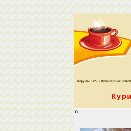
Форумы SAY7
»
Кулинарные реце
Кури
Куриный рулет с горчицей и чес