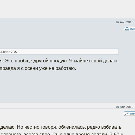
16 Апр 2010 
газинного.
я. Это вообще другой продукт. Я майнез свой делаю,
.д.правда я с осени уже не работаю.
16 Апр 2010 
делаю. Но честно говоря, обленилась. редко взбивать
е слоеного, всегда свое. Сыр одно время делали. В 90-х.