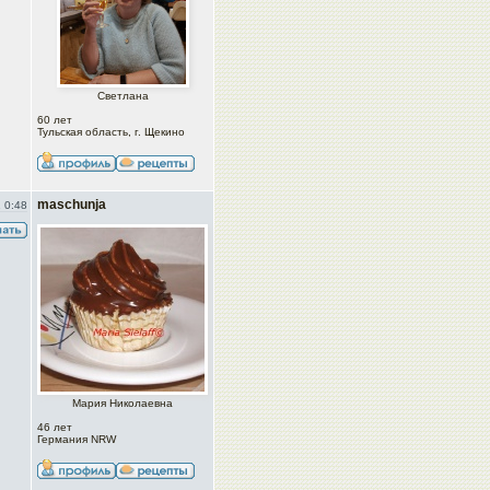
Светлана
60 лет
Тульская область, г. Щекино
maschunja
 0:48
Мария Николаевна
46 лет
Германия NRW