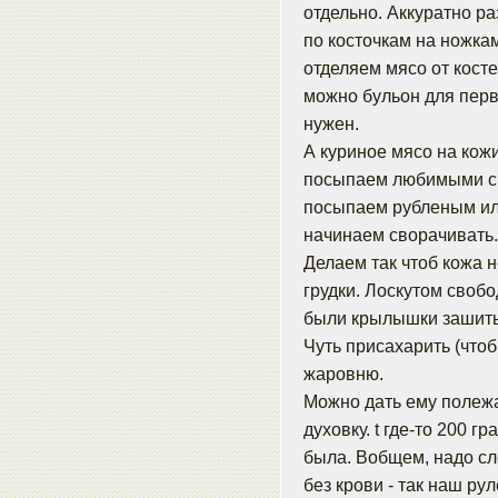
отдельно. Аккуратно ра
по косточкам на ножкам
отделяем мясо от косте
можно бульон для перв
нужен.
А куриное мясо на кож
посыпаем любимыми сп
посыпаем рубленым ил
начинаем сворачивать. 
Делаем так чтоб кожа н
грудки. Лоскутом своб
были крылышки зашить 
Чуть присахарить (чтоб
жаровню.
Можно дать ему полежа
духовку. t где-то 200 г
была. Вобщем, надо сл
без крови - так наш рул