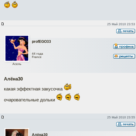
25 Май 2010 23:53
profEGO33
44 года
France
Асель
Алёна30
какая эффектная закусочка
очаровательные дольки
25 Май 2010 23:55
Алёна30