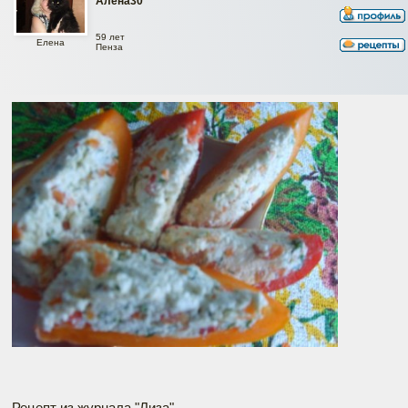
Алёна30
59 лет
Елена
Пенза
Рецепт из журнала "Лиза"