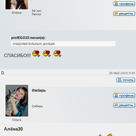
59 лет
Елена
Пенза
profEGO33 писал(а):
очаровательные дольки
СПАСИБО!!!
26 Май 2010 5:45
Имбирь
Сибирь
Ольга
Алёна30