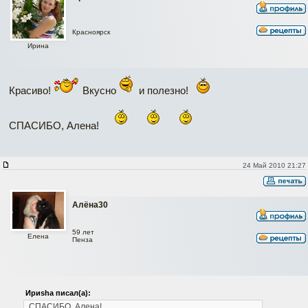
Красноярск
Ирина
Красиво!
Вкусно
и полезно!
СПАСИБО, Алена!
24 Май 2010 21:27
Алёна30
59 лет
Елена
Пенза
Ириshа писал(а):
СПАСИБО, Алена!