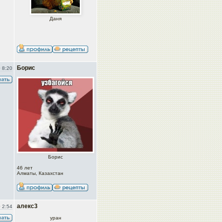
Даня
Борис
 8:20
Борис
46 лет
Алматы, Казахстан
алекс3
 2:54
уран