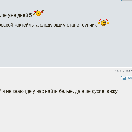
супе уже дней 5
орской коктейль, а следующим станет супчик
10 Авг 2010
я не знаю где у нас найти белые, да ещё сухие. вижу