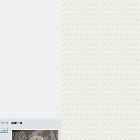
наиля
 5:13