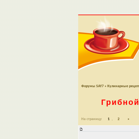
Форумы SAY7
»
Кулинарные реце
Грибной
На страницу
1
,
2
»
Грибной суп обалденный, фирме