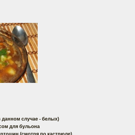
в данном случае - белых)
сом для бульона
картошин (смотря по кастрюле)