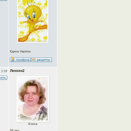
Єдина Україна
Ленхен2
 2:38
Елена
56 лет