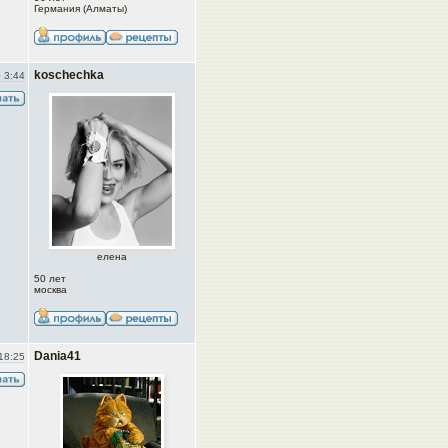
Германия (Алматы)
koschechka
 3:44
елена
50 лет
москва
Dania41
18:25