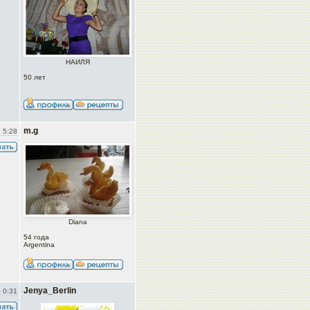
НАИЛЯ
50 лет
m.g
 5:28
Diana
54 года
Argentina
Jenya_Berlin
 0:31