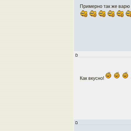
Примерно так же варю г
Как вкусно!