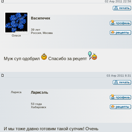
02 Апр 2011 22:58
Василечек
39 лет
Россия, Москва
Олеся
Муж суп одобрил
Спасибо за рецепт
03 Апр 2011 8:31
Лариса
Ларисэль
53 года
Хабаровск
И мы тоже давно готовим такой супчик! Очень