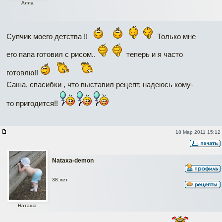
Алла
Супчик моего детства !!
Только мне
его папа готовил с рисом..
теперь и я часто
готовлю!!
Саша, спасибки , что выставил рецепт, надеюсь кому-
то пригодится!!
18 Мар 2011 15:12
Nataxa-demon
38 лет
Наташа