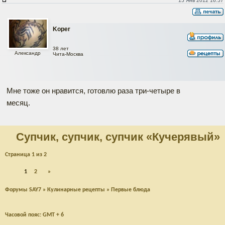
15 Янв 2012 16:57
Koper
38 лет
Александр
Чита-Москва
Мне тоже он нравится, готовлю раза три-четыре в
месяц.
Супчик, супчик, супчик «Кучерявый»
Страница
1
из
2
1
2
»
Форумы SAY7
»
Кулинарные рецепты
»
Первые блюда
Часовой пояс: GMT + 6