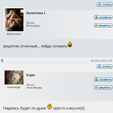
Валентина 1
38 лет
Волгоград
Валентина
рецептик отличный... пойду готовить
03 Сен 2011 0:42
Koper
38 лет
Александр
Чита-Москва
Надеюсь будет по душе
просто и вкусно)))