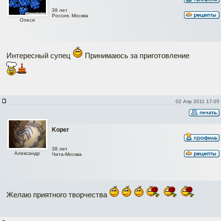
39 лет
Россия, Москва
Олеся
Интересный супец
Принимаюсь за приготовление
02 Апр 2011 17:05
Koper
38 лет
Александр
Чита-Москва
Желаю приятного творчества