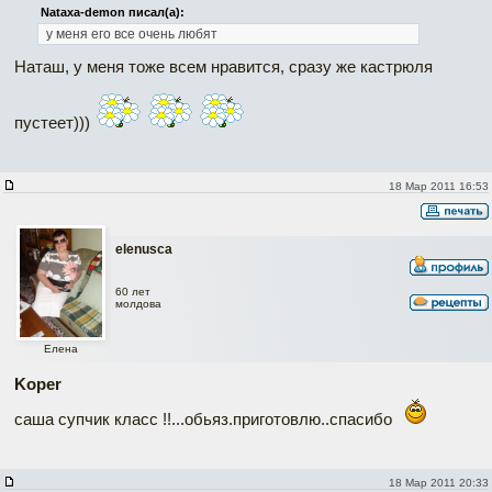
Nataxa-demon писал(а):
у меня его все очень любят
Наташ, у меня тоже всем нравится, сразу же кастрюля
пустеет)))
18 Мар 2011 16:53
elenusca
60 лет
молдова
Елена
Koper
саша супчик класс !!...обьяз.приготовлю..спасибо
18 Мар 2011 20:33