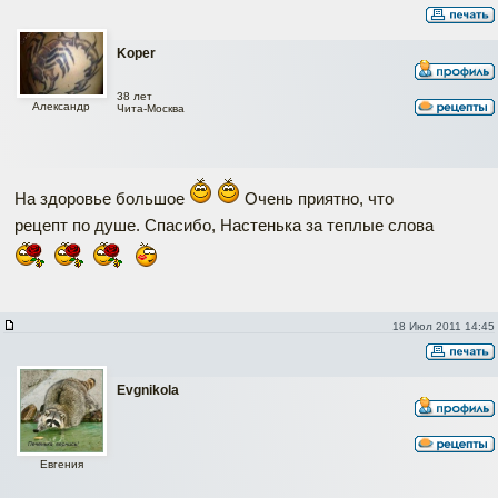
Koper
38 лет
Александр
Чита-Москва
На здоровье большое
Очень приятно, что
рецепт по душе. Спасибо, Настенька за теплые слова
18 Июл 2011 14:45
Evgnikola
Евгения