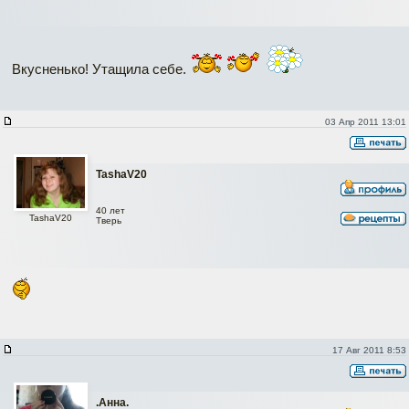
Вкусненько! Утащила себе.
03 Апр 2011 13:01
TashaV20
40 лет
TashaV20
Тверь
17 Авг 2011 8:53
.Анна.