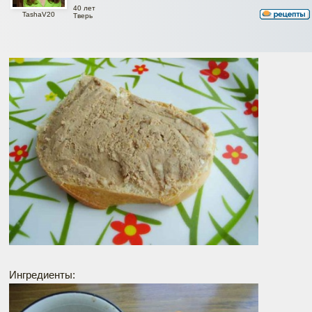
40 лет
TashaV20
Тверь
Ингредиенты: