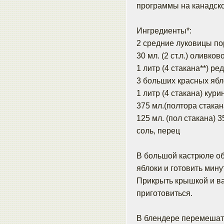
программы на канадско
Ингредиенты*:
2 средние луковицы по
30 мл. (2 ст.л.) оливко
1 литр (4 стакана**) р
3 больших красных ябло
1 литр (4 стакана) кур
375 мл.(полтора стакан
125 мл. (пол стакана) 3
соль, перец
В большой кастрюле об
яблоки и готовить мину
Прикрыть крышкой и ва
приготовиться.
В блендере перемешать