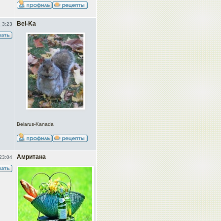
Bel-Ka
 3:23
Belarus-Kanada
Амритана
23:04