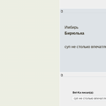
Имбирь
Бирюлька
суп не столько впечат
Bel-Ka писал(а):
суп не столько впечатл