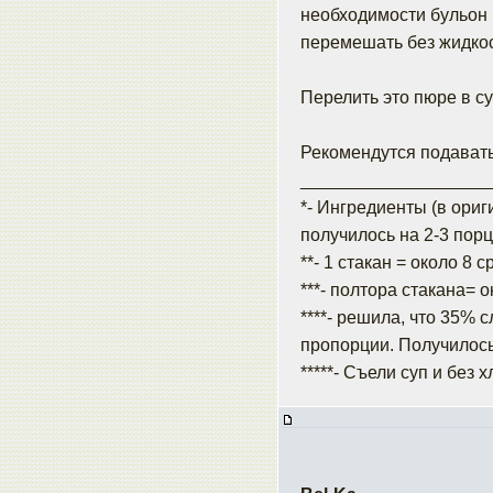
необходимости бульон 
перемешать без жидкос
Перелить это пюре в су
Рекомендутся подавать
___________________
*- Ингредиенты (в ориг
получилось на 2-3 порц
**- 1 стакан = около 8 
***- полтора стакана= 
****- решила, что 35% 
пропорции. Получилось
*****- Съели суп и без 