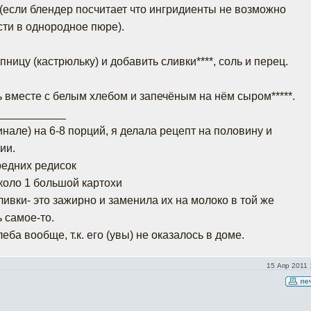
(если блендер посчитает что ингридиенты не возможно
ти в однородное пюре).
пницу (кастрюльку) и добавить сливки****, соль и перец.
 вместе с белым хлебом и запечёным на нём сыром*****.
___________
инале) на 6-8 порций, я делала рецепт на половину и
ии.
средних редисок
около 1 большой картохи
сливки- это зажирно и заменила их на молоко в той же
 самое-то.
хлеба вообще, т.к. его (увы) не оказалось в доме.
15 Апр 2011 