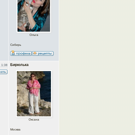
Ольга
Сибирь
Бирюлька
 1:38
Оксана
Москва