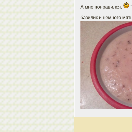
А мне понравился.
Т
базилик и немного мят