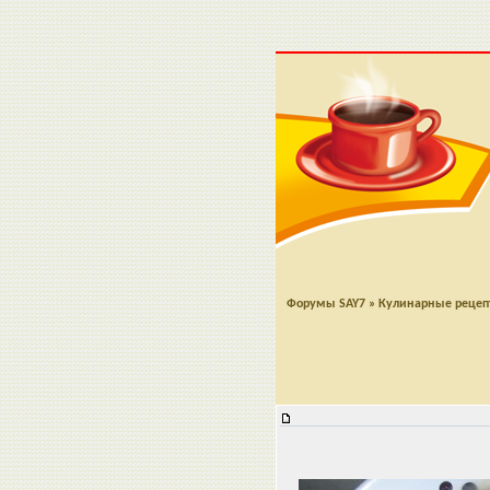
Форумы SAY7
»
Кулинарные реце
Крем-суп из редиса и яблок