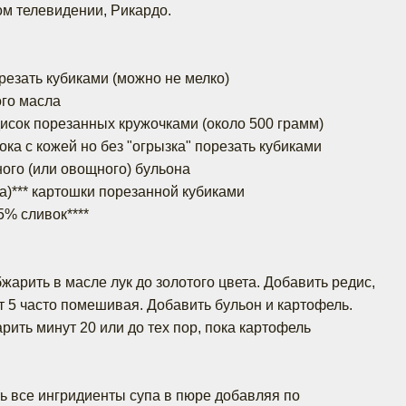
м телевидении, Рикардо.
резать кубиками (можно не мелко)
вого масла
едисок порезанных кружочками (около 500 грамм)
ка с кожей но без "огрызка" порезaть кубиками
иного (или овощного) бульoна
а)*** кaртошки порезанной кубиками
5% сливок****
жарить в масле лук до золотого цвета. Добавить редис,
т 5 часто помешивая. Добавить бульон и картофель.
рить минут 20 или до тех пор, пока картофель
 все ингридиенты супа в пюре добавляя по