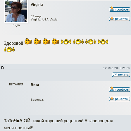
Virginia
62 года
Virginia, USA, Львів
Лида
Здорово!!
12 Мар 2008 21:55
ВИТАЛИЯ
Вита
Воронеж
ТаТоЧкА
ОЙ, какой хороший рецептик! А,главное для
меня-постный!