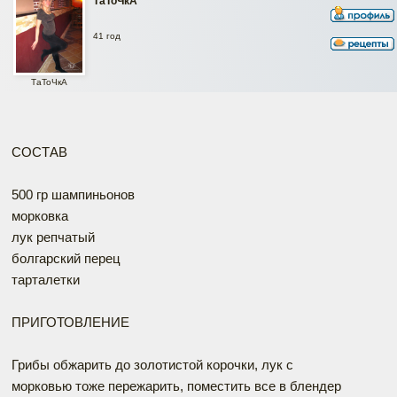
ТаТоЧкА
41 год
ТаТоЧкА
СОСТАВ
500 гр шампиньонов
морковка
лук репчатый
болгарский перец
тарталетки
ПРИГОТОВЛЕНИЕ
Грибы обжарить до золотистой корочки, лук с
морковью тоже пережарить, поместить все в блендер