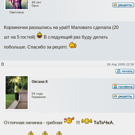
48 лет
Орск
Светлана
Корзиночки разошлись на ура!!! Маловато сделала (20
шт на 5 гостей)
В следующий раз буду делать
побольше. Спасибо за рецепт.
06 Апр 2008 22:56
Оксана К
54 года
Германия
Отличная начинка - грибная
!!!
ТаТоЧкА
,