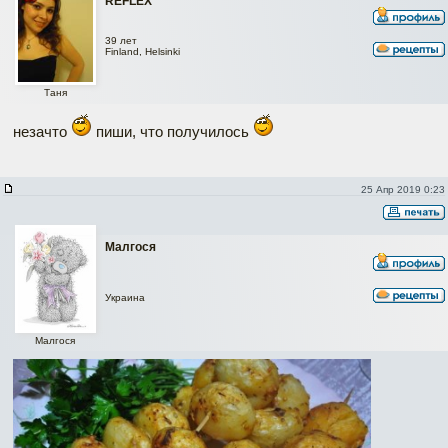
REFLEX
39 лет
Finland, Helsinki
Таня
незачто
пиши, что получилось
25 Апр 2019 0:23
Малгося
Украина
Малгося