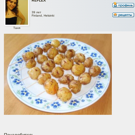
REFLEX
39 лет
Finland, Helsinki
Таня
Понадобится: