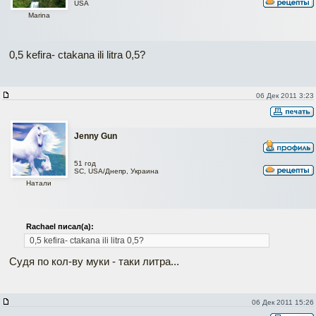
USA
Marina
0,5 kefira- ctakana ili litra 0,5?
06 Дек 2011 3:23
Jenny Gun
51 год
SC, USA/Днепр, Украина
Натали
Rachael писал(а):
0,5 kefira- ctakana ili litra 0,5?
Судя по кол-ву муки - таки литра...
06 Дек 2011 15:26