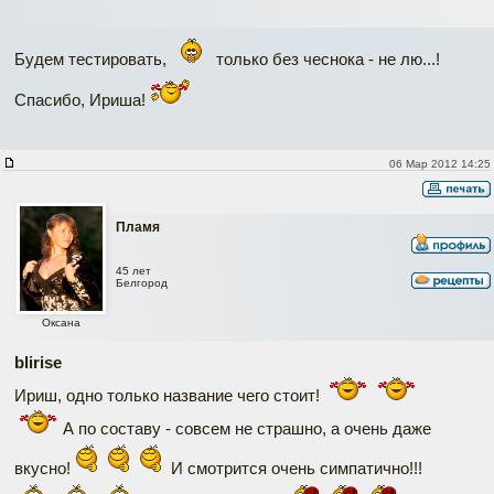
Будем тестировать,
только без чеснока - не лю...!
Спасибо, Ириша!
06 Мар 2012 14:25
Пламя
45 лет
Белгород
Оксана
blirise
Ириш, одно только название чего стоит!
А по составу - совсем не страшно, а очень даже
вкусно!
И смотрится очень симпатично!!!