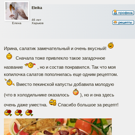
Eleika
46 лет
Харьков
Елена
Ирина, салатик замечательный и очень вкусный!
Сначала тоже привлекло такое загадочное
название
, но и состав понравился. Так что моя
копилочка салатов пополнилась еще одним рецептом.
Вместо пекинской капусты добавила молодую
(что в холодильнике оказалось
), но и она здесь
очень даже уместна.
Спасибо большое за рецепт!