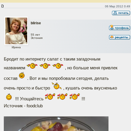
Салат "Краш-тест китайского джипа"
06 Мар 2012 0:49
blirise
55 лет
Эстония
Ирина
Бродит по интернету салат с таким загадочным
названием
, но больше меня привлек
состав
. Вот и мы попробовали сегодня, делать
очень просто и быстро
, кушать очень вкусненько
!!! Угощайтесь
!!!
Источник - foodclub