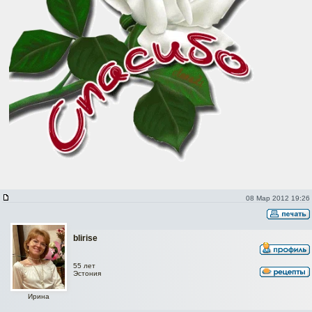
08 Мар 2012 19:26
blirise
55 лет
Эстония
Ирина