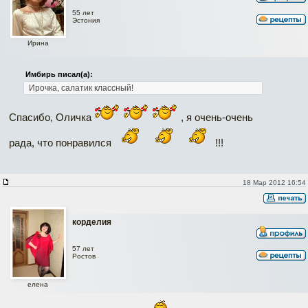
55 лет
Эстония
Ирина
Имбирь писал(а):
Ирочка, салатик классный!
Спасибо, Оличка
, я очень-очень
рада, что понравился
!!!
18 Мар 2012 16:54
корделия
57 лет
Ростов
елена