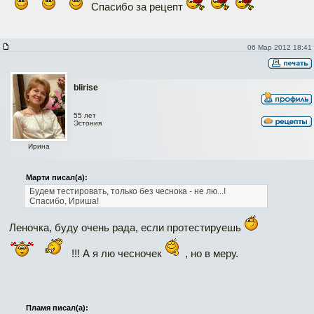
Спасибо за рецепт
06 Мар 2012 18:41
blirise
55 лет
Эстония
Ирина
Марти писал(а):
Будем тестировать, только без чеснока - не лю...!
Спасибо, Ириша!
Леночка, буду очень рада, если протестируешь
!!! А я лю чесночек
, но в меру.
Пламя писал(а):