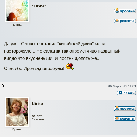
*Elisha*
Элина
Да уж!.. Словосочетание "китайский джип" меня
насторожило... Но салатик,так опрометчиво названный,
видно,что вкусненький! И постный,опять же...
Спасибо,Ирочка,попробуем!
06 Мар 2012 11:03
blirise
55 лет
Эстония
Ирина