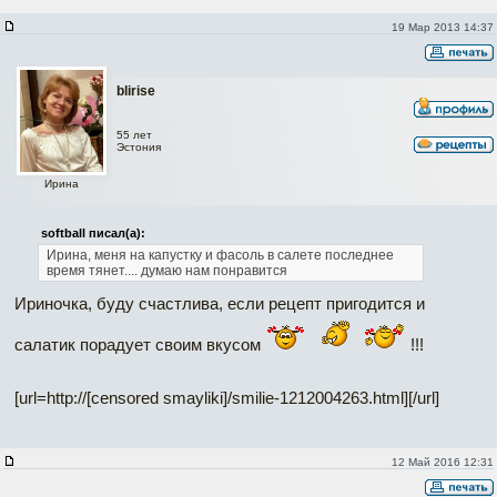
19 Мар 2013 14:37
blirise
55 лет
Эстония
Ирина
softball писал(а):
Ирина, меня на капустку и фасоль в салете последнее
время тянет.... думаю нам понравится
Ириночка, буду счастлива, если рецепт пригодится и
салатик порадует своим вкусом
!!!
[url=http://[censored smayliki]/smilie-1212004263.html]
[/url]
12 Май 2016 12:31