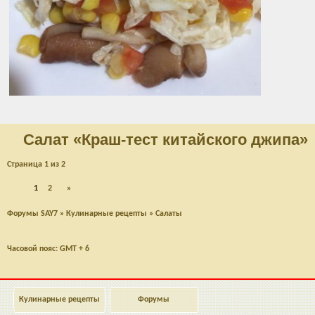
Салат «Краш-тест китайского джипа»
Страница
1
из
2
1
2
»
Форумы SAY7
»
Кулинарные рецепты
»
Салаты
Часовой пояс: GMT + 6
Наверх
Кулинарные рецепты
Форумы