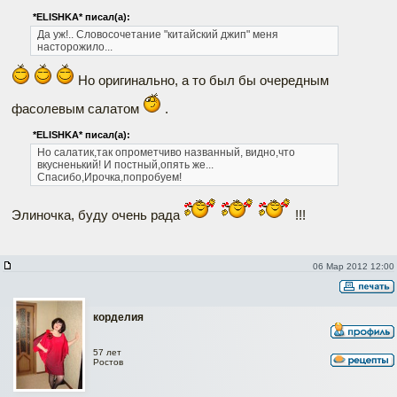
*ELISHKA* писал(а):
Да уж!.. Словосочетание "китайский джип" меня
насторожило...
Но оригинально, а то был бы очередным
фасолевым салатом
.
*ELISHKA* писал(а):
Но салатик,так опрометчиво названный, видно,что
вкусненький! И постный,опять же...
Спасибо,Ирочка,попробуем!
Элиночка, буду очень рада
!!!
06 Мар 2012 12:00
корделия
57 лет
Ростов