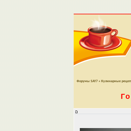
Форумы SAY7
»
Кулинарные реце
Го
Гороховый суп пюре с цыпленко