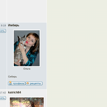
Имбирь
 9:19
Ольга
Сибирь
katrich84
17:42