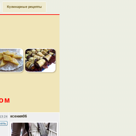
Кулинарные рецепты
ком
ксения06
13:24