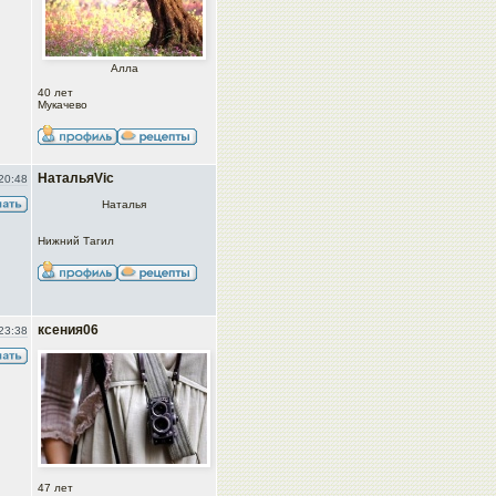
Алла
40 лет
Мукачево
НатальяVic
20:48
Наталья
Нижний Тагил
ксения06
23:38
47 лет