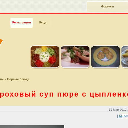
Форумы
Регистрация
Вход
пты
»
Первые блюда
роховый суп пюре с цыплен
м
15 Мар 2012 