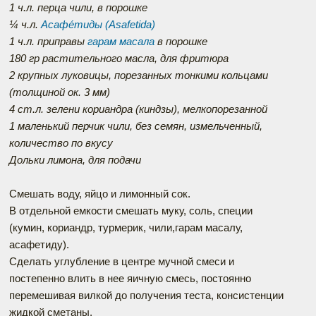
1 ч.л. перца чили, в порошке
¼ ч.л.
Асафе́тиды (Аsafetida)
1 ч.л. приправы
гарам масала
в порошке
180 гр растительного масла, для фритюра
2 крупных луковицы, порезанных тонкими кольцами
(толщиной ок. 3 мм)
4 ст.л. зелени кориандра (киндзы), мелкопорезанной
1 маленький перчик чили, без семян, измельченный,
количество по вкусу
Дольки лимона, для подачи
Смешать воду, яйцо и лимонный сок.
В отдельной емкости смешать муку, соль, специи
(кумин, кориандр, турмерик, чили,гарам масалу,
асафетиду).
Сделать углубление в центре мучной смеси и
постепенно влить в нее яичную смесь, постоянно
перемешивая вилкой до получения теста, консистенции
жидкой сметаны.