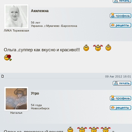
Акилежна
56 лет
Украина ,г.Мукачево -Барселона
ЛИКА Торжевская
Ольга ,суппер как вкусно и красиво!!!
09 Авг 2012 16:01
Утро
54 года
Новосибирск
Наталья
Оленька, прекрасный рецепт,
а