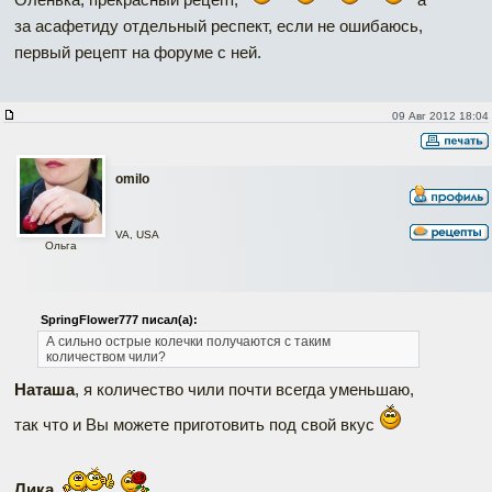
за асафетиду отдельный респект, если не ошибаюсь,
первый рецепт на форуме с ней.
09 Авг 2012 18:04
omilo
VA, USA
Ольга
SpringFlower777 писал(а):
А сильно острые колечки получаются с таким
количеством чили?
Наташа
, я количество чили почти всегда уменьшаю,
так что и Вы можете приготовить под свой вкус
Лика