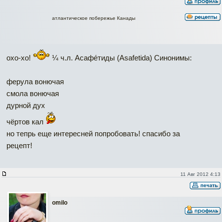
атлантическое побережье Канады
охо-хо!
¼ ч.л. Асафе́тиды (Аsafetida) Синонимы:
ферула вонючая
смола вонючая
дурной дух
чёртов кал
но тепрь еще интересней попробовать! спасибо за
рецепт!
11 Авг 2012 4:13
omilo