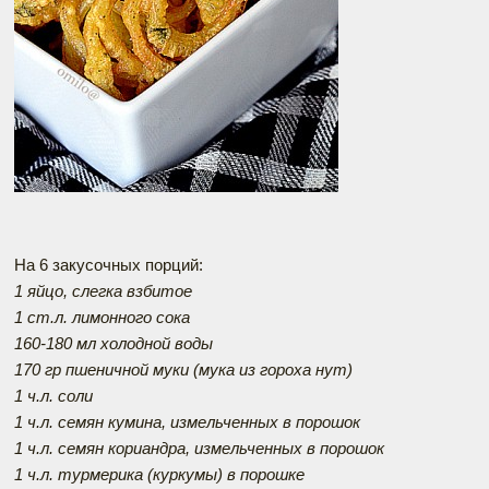
На 6 закусочных порций:
1 яйцо, слегка взбитое
1 ст.л. лимонного сока
160-180 мл холодной воды
170 гр пшеничной муки (мука из гороха нут)
1 ч.л. соли
1 ч.л. семян кумина, измельченных в порошок
1 ч.л. семян кориандра, измельченных в порошок
1 ч.л. турмерика (куркумы) в порошке