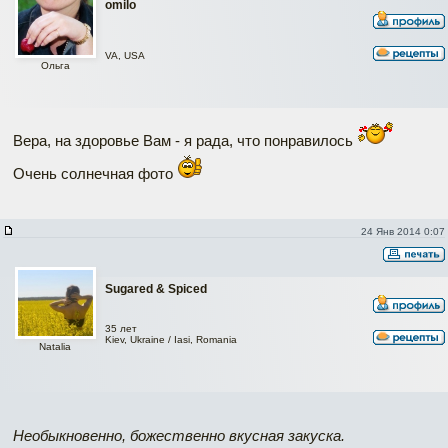
omilo
VA, USA
Ольга
Вера, на здоровье Вам - я рада, что понравилось
Очень солнечная фото
24 Янв 2014 0:07
Sugared & Spiced
35 лет
Kiev, Ukraine / Iasi, Romania
Natalia
Необыкновенно, божественно вкусная закуска.