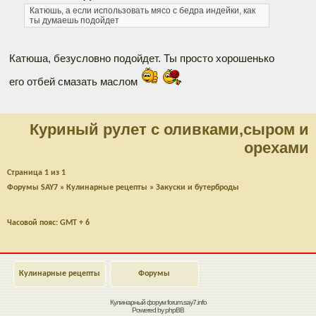
Катюшь, а если использовать мясо с бедра индейки, как
ты думаешь подойдет
Катюша, безусловно подойдет. Ты просто хорошенько
его отбей смазать маслом
Куриный рулет с оливками,сыром и
орехами
Страница
1
из
1
Форумы SAY7
»
Кулинарные рецепты
»
Закуски и бутерброды
Часовой пояс: GMT + 6
Кулинарные рецепты
Форумы
Кулинарный форум
forum.say7.info
Powered by
phpBB