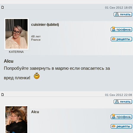
01 Сен 2012 18:05
cuisinier-ljubitelj
48 лет
France
KATERINA
Alcu
Попробуйте завернуть в марлю если опасаетесь за
вред пленки!
01 Сен 2012 22:08
Alcu