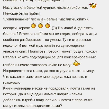
Нас угостили баночкой чудных лесных грибочков.
Нямские были грибы!
"Сопливенькие" лесные - белые, маслятки, опятки,
ассорти, короче
)))) Но мало! А где взять
больше? В лес за грибами мы не ходим, собирать их, и
особенно разбираться – не умеем. Тут и отравиться
недолго. И вот мой муж привёз из супермаркета
упаковку опят. Приготовь, говорит, может, будут похожи.
Стала я искать подходящий рецепт консервированных
грибов и ничего толкового найти не могу.
Ингридиенты «на глаз», да «по вкусу», а я так не могу.
Что касается заготовок мне надо «скока вешать в
граммах».
Книги кулинарные тоже не порадовали, почти такая же
история. Да и ещё один момент напряг – зачем
добавлять в грибы воду, если они почти с первых же
минут столько её выделяют сами?