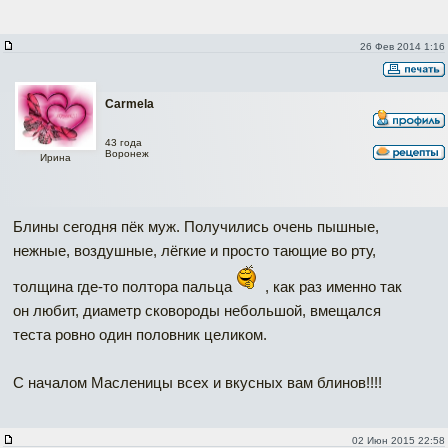
26 Фев 2014 1:16
Carmela
43 года
Воронеж
Ирина
Блины сегодня пёк муж. Получились очень пышные,
нежные, воздушные, лёгкие и просто тающие во рту,
толщина где-то полтора пальца
, как раз именно так
он любит, диаметр сковороды небольшой, вмещался
теста ровно один половник целиком.
С началом Масленицы всех и вкусных вам блинов!!!!
02 Июн 2015 22:58