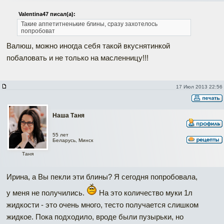
Valentina47 писал(а):
Такие аппетитненькие блины, сразу захотелось
попробоват
Валюш, можно иногда себя такой вкуснятинкой
побаловать и не только на масленницу!!!
17 Июл 2013 22:56
Наша Таня
55 лет
Беларусь, Минск
Таня
Ирина, а Вы пекли эти блины? Я сегодня попробовала,
у меня не получились.
На это количество муки 1л
жидкости - это очень много, тесто получается слишком
жидкое. Пока подходило, вроде были пузырьки, но