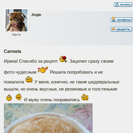
Jingle
Настя
Carmela
Ирина! Спасибо за рецепт
Зацепил сразу своим
фото чудесным
Решила попробовать и не
пожалела
У меня, конечно, не такие шедевральные
вышли, но очень вкусные, не резиновые и толстенькие
И мужу очень понравились