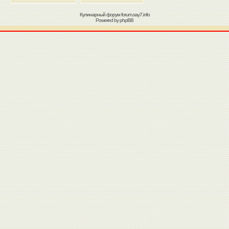
Кулинарный форум
forum.say7.info
Powered by
phpBB