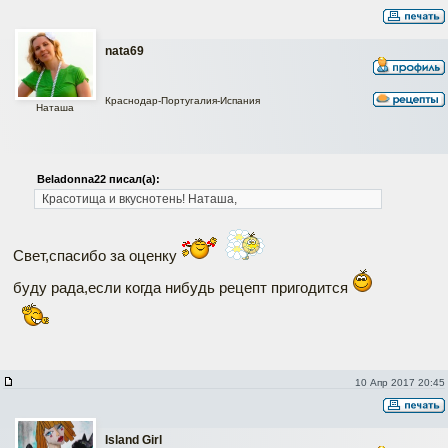
nata69
Краснодар-Португалия-Испания
Наташа
Beladonna22 писал(а):
Красотища и вкуснотень!
Наташа,
Свет,спасибо за оценку
буду рада,если когда нибудь рецепт пригодится
10 Апр 2017 20:45
Island Girl