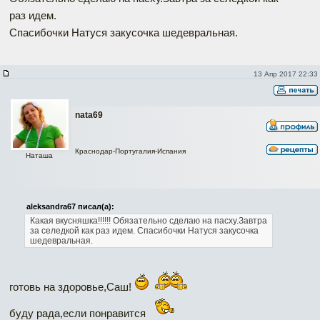
раз идем.
Спасибочки Натуся закусочка шедевральная.
13 Апр 2017 22:33
nata69
Краснодар-Португалия-Испания
Наташа
aleksandra67 писал(а):
Какая вкусняшка!!!!!!
Обязательно сделаю на пасху.Завтра
за селедкой как раз идем.
Спасибочки Натуся закусочка
шедевральная.
готовь на здоровье,Саш!
буду рада,если понравится