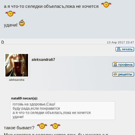
а я что-то селедки объеласъ,пока не хочется
удачи!
13 Апр 2017 23:47
aleksandra67
aleksandra
nata69 писал(а):
готовь на здоровье,Саш!
буду рада,если понравится
а я что-то селедки объеласъ,пока не хочется
удачи!
такое бывает?
Мне кажется я селедку через день бы кушала а в