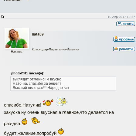
10 Апр 2017 19:27
nata69
Краснодар-Португалия-Испания
Наташа
photo2011 писал(а):
выглядит отменно! И вкусно
Наточка, спасибо за рецепт
Высший пилотаж!!!! Нарядно как
спасибо,Натулик!
закуска ну очень вкусная,а главное,что делается на
раз-два
будет желание,попробуй