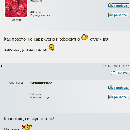
Мари я
43 года
Город счастья
Мария
Как просто, но как вкусно и эффектно
отличная
закуска для застолья
10 Апр 2017 18:53
Светлана
Beladonna22
54 года
Калининград
Красотища и вкуснотень!
Наташа,