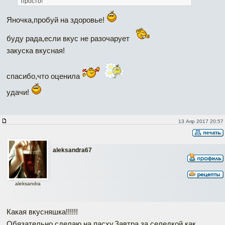
просто!
Яночка,пробуй на здоровье!
буду рада,если вкус не разочарует
закуска вкусная!
спасибо,что оценила
удачи!
13 Апр 2017 20:57
aleksandra67
aleksandra
Какая вкусняшка!!!!!!
Обязательно сделаю на пасху.Завтра за селедкой как