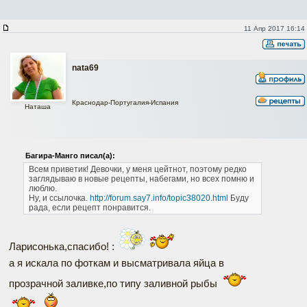
11 Апр 2017 16:14
nata69
Краснодар-Португалия-Испания
Наташа
Багира-Манго писал(а):
Всем приветик!
Девочки, у меня цейтнот, поэтому редко
заглядываю в новые рецепты, набегами, но всех помню и
люблю.
Ну, и ссылочка.
http://forum.say7.info/topic38020.html
Буду
рада, если рецепт понравится.
Ларисонька,спасибо! :
а я искала по фоткам и высматривала яйца в
прозрачной заливке,по типу заливной рыбы