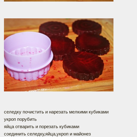
селедку почистить и нарезать мелкими кубиками
укроп порубить
яйца отварить и порезать кубиками
соединить селедку,яйца,укроп и майонез