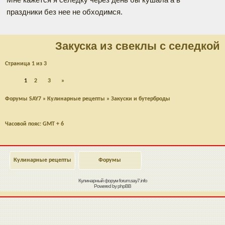
праздники без нее не обходимся.
Закуска из свеклы с селедкой
Страница
1
из
3
1
2
3
»
Форумы SAY7
»
Кулинарные рецепты
»
Закуски и бутерброды
Часовой пояс: GMT + 6
Кулинарные рецепты
Форумы
Кулинарный форум
forum.say7.info
Powered by
phpBB