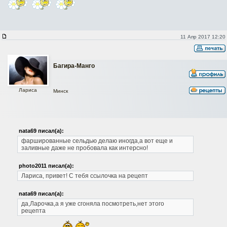
11 Апр 2017 12:20
Багира-Манго
Лариса
Минск
nata69 писал(а):
фаршированные сельдью делаю иногда,а вот еще и
заливные даже не пробовала
как интерсно!
photo2011 писал(а):
Лариса, привет! С тебя ссылочка на рецепт
nata69 писал(а):
да,Ларочка,а я уже сгоняла посмотреть,нет этого
рецепта