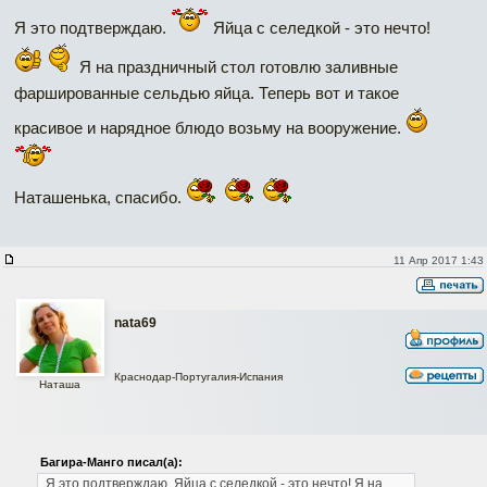
Я это подтверждаю.
Яйца с селедкой - это нечто!
Я на праздничный стол готовлю заливные
фаршированные сельдью яйца. Теперь вот и такое
красивое и нарядное блюдо возьму на вооружение.
Наташенька, спасибо.
11 Апр 2017 1:43
nata69
Краснодар-Португалия-Испания
Наташа
Багира-Манго писал(а):
Я это подтверждаю.
Яйца с селедкой - это нечто!
Я на