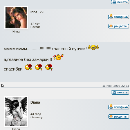
Inna_29
47 лет
Россия
Инна
мммммммм...........!!!!!!!!!!классный супчик!
а,главное без зажарки!!!
спасибки!
11 Июн 2008 22:34
Diana
43 года
Germany
Diana