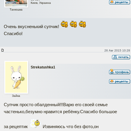
Киев, Украина
Танюшка
Очень вкусненький супчик!
Спасибо!
26 Авг 2015 10:28
Strekatushka1
Зайка
Супчик просто обалденный!!!Варю его своей семье
частенько,безумно нравится ребёнку.Спасибо большое
за рецептик
Извиняюсь что без фото,он