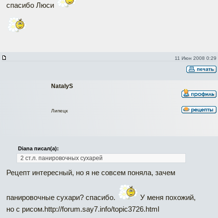
спасибо Люси
11 Июн 2008 0:29
NatalyS
Липецк
Diana писал(а):
2 ст.л. панировочных сухарей
Рецепт интересный, но я не совсем поняла, зачем
панировочные сухари? спасибо.
У меня похожий,
но с рисом.http://forum.say7.info/topic3726.html