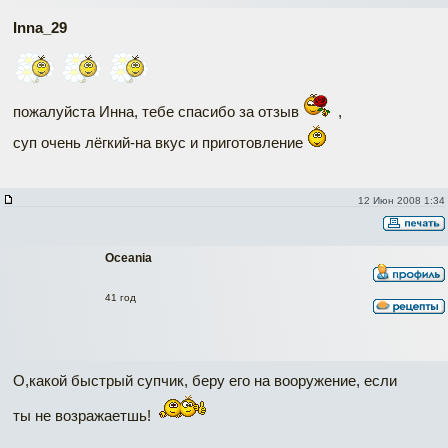
Inna_29
пожалуйста Инна, тебе спасибо за отзыв
,
суп очень лёгкий-на вкус и приготовление
12 Июн 2008 1:34
Oceania
41 год
О,какой быстрый супчик, беру его на вооружение, если
ты не возражаетшь!