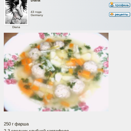
Diana
43 года
Germany
Diana
250 г фарша
2-3 средних клубней картофеля