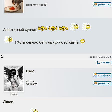
Порт пяти морей
Аппетитный супчик
! Хоть сейчас беги на кухню готовить
11 Июн 2008 0:25
Diana
43 года
Germany
Diana
Люси