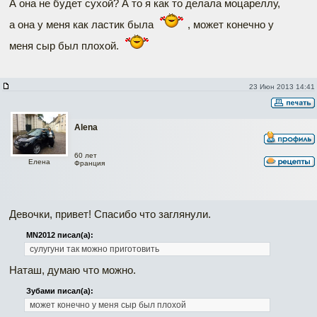
А она не будет сухой? А то я как то делала моцареллу,
а она у меня как ластик была
, может конечно у
меня сыр был плохой.
23 Июн 2013 14:41
Alena
60 лет
Елена
Франция
Девочки, привет! Спасибо что заглянули.
MN2012 писал(а):
сулугуни так можно приготовить
Наташ, думаю что можно.
Зубами писал(а):
может конечно у меня сыр был плохой