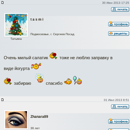
30 Июн 2013 17:25
t a s m i
Подмосковье, г. Сергиев Посад
Татьяна
Очень милый салатик
тоже не люблю заправку в
виде йогурта
забираю
спасибо
01 Июл 2013 8:51
Zhanara89
36 лет