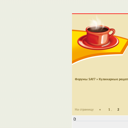
Форумы SAY7
»
Кулинарные реце
На страницу
«
1
,
2