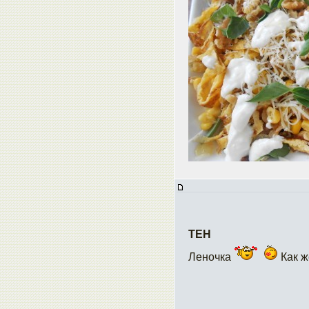
ТЕН
Леночка
Как ж