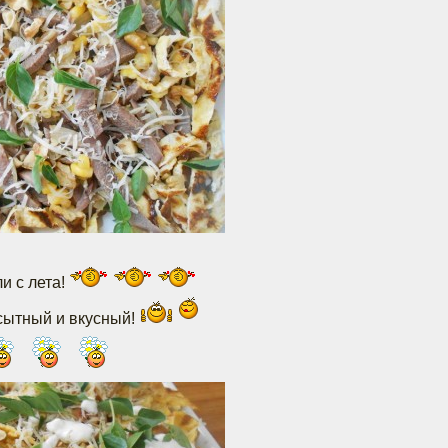
и с лета!
 сытный и вкусный!