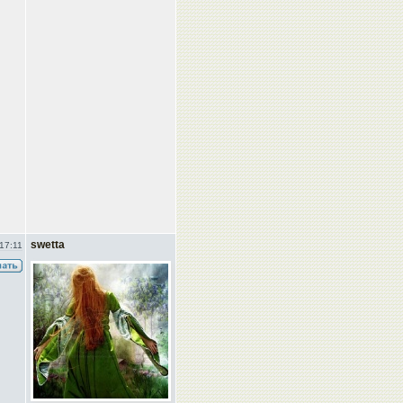
swetta
17:11