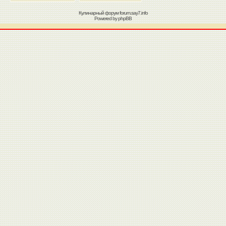
Кулинарный форум
forum.say7.info
Powered by
phpBB