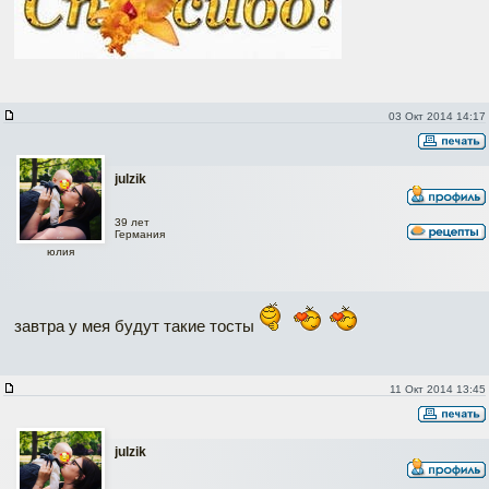
03 Окт 2014 14:17
julzik
39 лет
Германия
юлия
завтра у мея будут такие тосты
11 Окт 2014 13:45
julzik