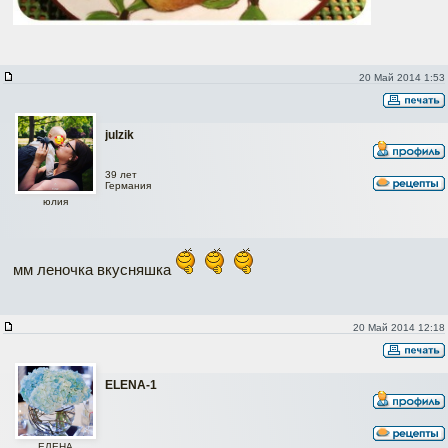
20 Май 2014 1:53
julzik
39 лет
Германия
юлия
мм леночка вкусняшка
20 Май 2014 12:18
ELENA-1
ЕЛЕНА