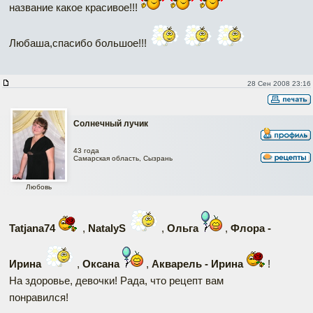
название какое красивое!!!
Любаша,спасибо большое!!!
28 Сен 2008 23:16
Солнечный лучик
43 года
Самарская область, Сызрань
Любовь
Tatjana74
,
NatalyS
,
Ольга
,
Флора -
Ирина
,
Оксана
,
Акварель - Ирина
!
На здоровье, девочки! Рада, что рецепт вам
понравился!