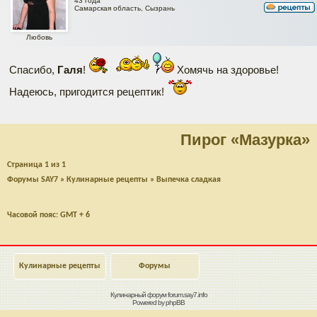
43 года
Самарская область, Сызрань
Любовь
Спасибо,
Галя
!
Хомячь на здоровье!
Надеюсь, пригодится рецептик!
Пирог «Мазурка»
Страница
1
из
1
Форумы SAY7
»
Кулинарные рецепты
»
Выпечка сладкая
Часовой пояс: GMT + 6
Кулинарные рецепты
Форумы
Кулинарный форум
forum.say7.info
Powered by
phpBB