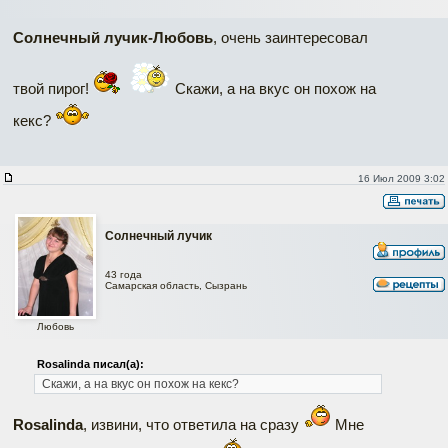
Солнечный лучик-Любовь
, очень заинтересовал
твой пирог!
Скажи, а на вкус он похож на
кекс?
16 Июл 2009 3:02
Солнечный лучик
43 года
Самарская область, Сызрань
Любовь
Rosalinda писал(а):
Скажи, а на вкус он похож на кекс?
Rosalinda
, извини, что ответила на сразу
Мне