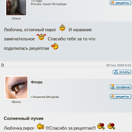
73 года
Россия, Санкт-Петербург
Ольга
Любочка, отличный пирог
И название
замечательное
Спасибо тебе за то что
поделилась рецептом
28 Сен 2008 6:02
Флора
г.Кишинев,Молдова
Ирина
Солнечный лучик
Любочка,пирог-
!!!Спасибо за рецептик!!!