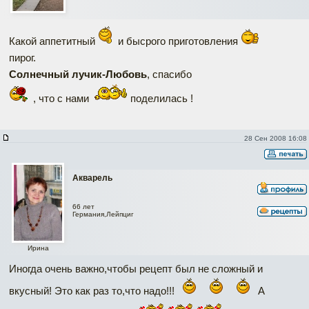
Какой аппетитный
и бысрого приготовления
пирог.
Солнечный лучик-Любовь
, спасибо
, что с нами
поделилась !
28 Сен 2008 16:08
Акварель
66 лет
Германия,Лейпциг
Ирина
Иногда очень важно,чтобы рецепт был не сложный и
вкусный! Это как раз то,что надо!!!
А