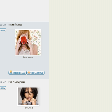
mashuna
19:27
Марина
Валькирия
19:46
Татьяна