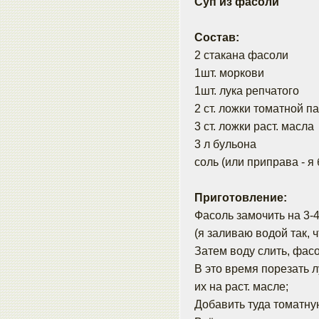
Суп из фасоли
Состав:
2 стакана фасоли
1шт. моркови
1шт. лука репчатого
2 ст. ложки томатной п
3 ст. ложки раст. масла
3 л бульона
соль (или приправа - я
Приготовление:
Фасоль замочить на 3-4
(я заливаю водой так, 
Затем воду слить, фасо
В это время порезать л
их на раст. масле;
Добавить туда томатну