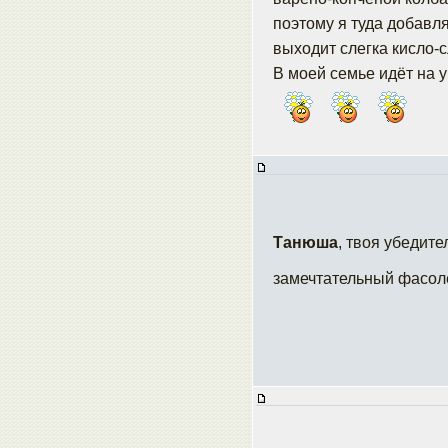
поэтому я туда добавля
выходит слегка кисло-с
В моей семье идёт на у
Танюша
, твоя убедит
замечтательный фасол