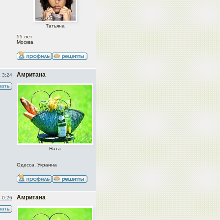
Татьяна
55 лет
Москва
Амритана
 3:24
Ната
Одесса, Украина
Амритана
 0:26