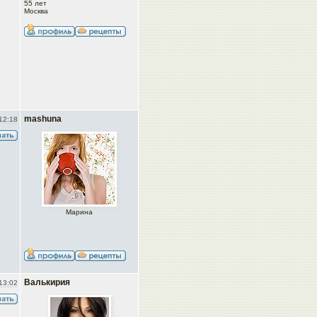
55 лет
Москва
mashuna
12:18
Марина
Валькирия
13:02