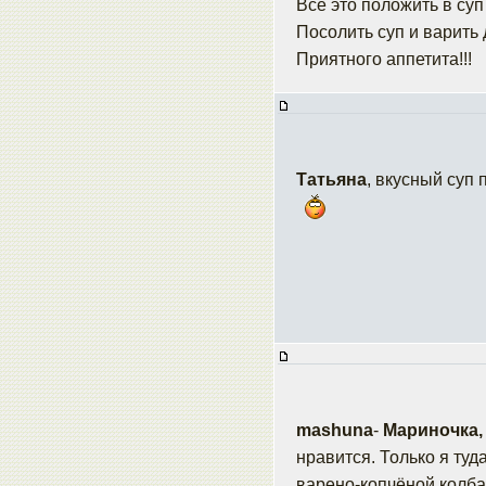
Всё это положить в суп
Посолить суп и варить 
Приятного аппетита!!!
Татьяна
, вкусный суп
mashuna
-
Мариночка,
нравится. Только я ту
варено-копчёной колба