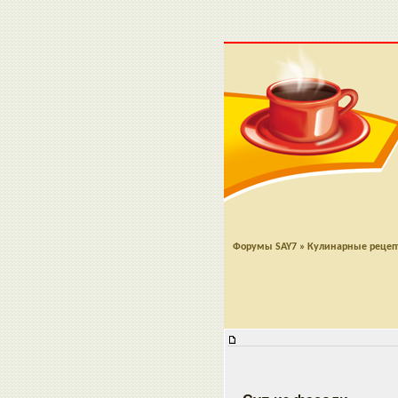
Форумы SAY7
»
Кулинарные реце
Суп из фасоли