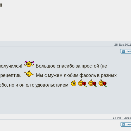
!
28 Дек 2011
получился!
Большое спасибо за простой (не
 рецептик.
Мы с мужем любим фасоль в разных
обо, но и он ел с удовольствием.
17 Июн 2018