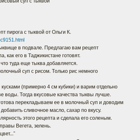
рисовый суп с тыквой
т пирога с тыквой от Ольги К.
pic9151.html
ыквище в подвале. Предлагаю вам рецепт
а, как его в Таджикистане готовят.
 что туда еще тыква добавляется.
олочный суп с рисом. Только рис немного
кусками (примерно 4 см кубики) и варим отдельно
е воды. Тогда вкусовые качества тыквы лучше.
 готова перекладываем ее в молочный суп и доводим
е добавить сливочное масло, сахар по вкусу.
лярность этого рецепта и сделала его соленым.
равы Вегета, зелень.
вет..."