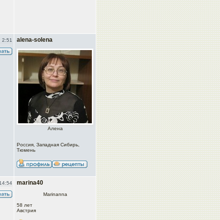
alena-solena
 2:51
Алена
Россия, Западная Сибирь,
Тюмень
marina40
14:54
Marinanna
58 лет
Австрия