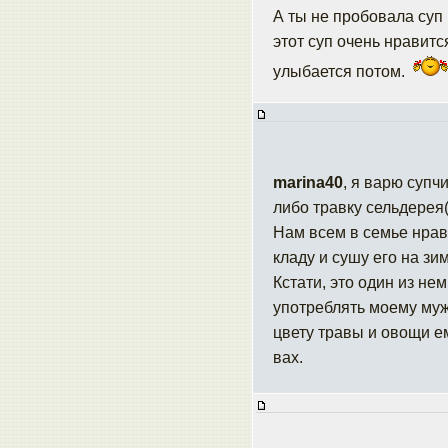
А ты не пробовала суп
этот суп очень нравится
улыбается потом.
marina40
, я варю суп
либо травку сельдерея
Нам всем в семье нрав
кладу и сушу его на зи
Кстати, это один из н
употреблять моему мужу
цвету травы и овощи е
вах.