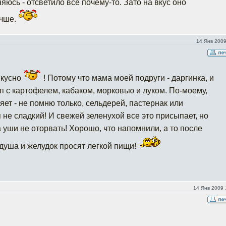
яюсь - отсветило все почему-то. Зато на вкус оно
учше.
14 Янв 2009
 вкусно
! Потому что мама моей подруги - даргинка, и
п с картофелем, кабаком, морковью и луком. По-моему,
ет - не помню только, сельдерей, пастернак или
п не сладкий! И свежей зеленухой все это присыпает, но
а уши не оторвать! Хорошо, что напомнили, а то после
душа и желудок просят легкой пищи!
14 Янв 2009 