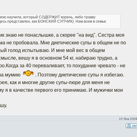
 свою научила, который СОДЕРЖИТ корень, либо травку
здесь представлен, как БОНСКИЙ СУПЧИК). Нам всем в семье
чик знаю не понаслышке, а скорее "на вид". Сестра моя
ама не пробовала. Мне диетические супы в общем не по
янный голод испытываю. И мне мой вес в общем
мысле, вешу я в основном 54 кг, набираю трудно, а
.Когда за 40 переваливает, то похудание чревато - не
 на мумию
. Поэтому диетические супы я избегаю.
рея, как и многие другие супы-пюре для меня не
му я в качестве первого его принимаю. И мужички мои
шу.
15 Янв 2009