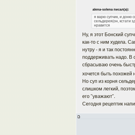
alena-solena писал(а):
я варю супчик, и доню
сельдерея(он, кстати 
нравится
Ну, я этот Бонский суп
как-то с ним худела. С
нутру - я и так посто
поддерживать надо. В с
сбрасываю очень быстро
хочется быть похожей
Но суп из корня сельде
слишком легкий, поэто
его "уважают".
Сегодня рецептик напи