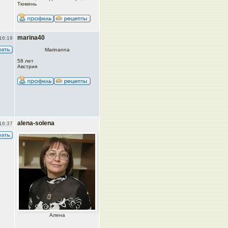
Тюмень
marina40
16:19
Marinanna
58 лет
Австрия
alena-solena
16:37
Алена