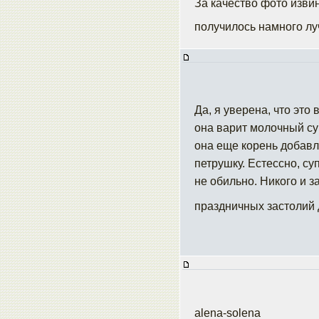
За качество фото извин
получилось намного л
Да, я уверена, что это
она варит молочный су
она еще корень добавля
петрушку. Естессно, су
не обильно. Никого и з
праздничных застолий 
alena-solena