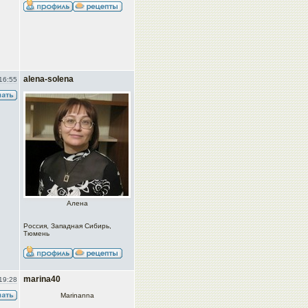
alena-solena
16:55
Алена
Россия, Западная Сибирь,
Тюмень
marina40
19:28
Marinanna