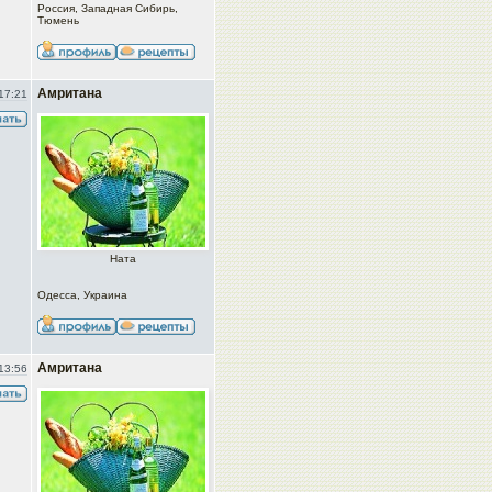
Россия, Западная Сибирь,
Тюмень
Амритана
17:21
Ната
Одесса, Украина
Амритана
13:56