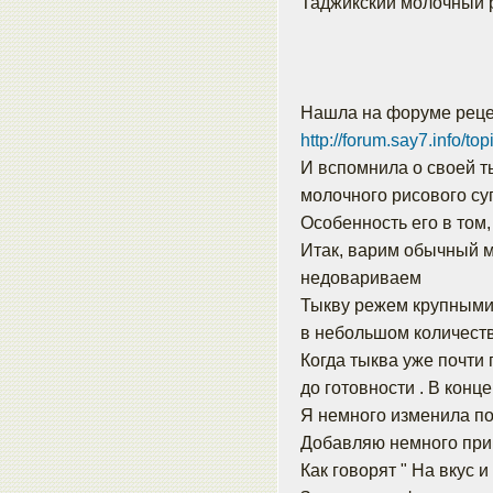
Таджикский молочный 
Нашла на форуме рецеп
http://forum.say7.info/to
И вспомнила о своей т
молочного рисового суп
Особенность его в том,
Итак, варим обычный м
недовариваем
Тыкву режем крупными 
в небольшом количеств
Когда тыква уже почти
до готовности . В конц
Я немного изменила по
Добавляю немного прип
Как говорят " На вкус и ц