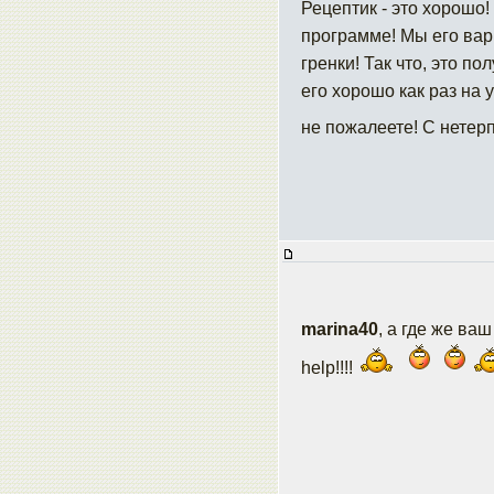
Рецептик - это хорошо!
программе! Мы его ва
гренки! Так что, это по
его хорошо как раз на 
не пожалеете! С нетер
marina40
, а где же ва
help!!!!