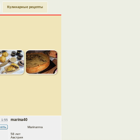
Кулинарные рецепты
marina40
 1:55
Marinanna
58 лет
Австрия