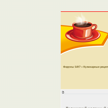
Форумы SAY7
»
Кулинарные реце
Молочный суп по-таджикски