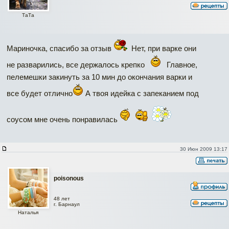
ТаТa
Мариночка, спасибо за отзыв
Нет, при варке они
не разварились, все держалось крепко
Главное,
пелемешки закинуть за 10 мин до окончания варки и
все будет отлично
А твоя идейка с запеканием под
соусом мне очень понравилась
30 Июн 2009 13:17
poisonous
48 лет
г. Барнаул
Наталья