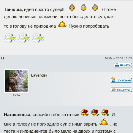
Танюша
, идея просто супер!!!
Я тоже
делаю ленивые пельмени, но чтобы сделать суп, как-
то в голову не приходила
Нужно попробовать
30 Июн 2009 15:05
Lavender
ТаТa
Наташенька
, спасибо тебе за отзыв
И
мне в голову не приходило суп с ними варить
, но
теста и ингридиентов было мало на двоих и поэтому с