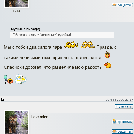
ТаТa
Мульяна писал(а):
Обожаю всякие "ленивые" идейки!
Мы с тобои два сапога пара
Правда, с
такими ленивыми тоже пришлось поковырятся
Спасибки дорогая, что разделила мою радость
02 Фев 2009 22:17
Lavender