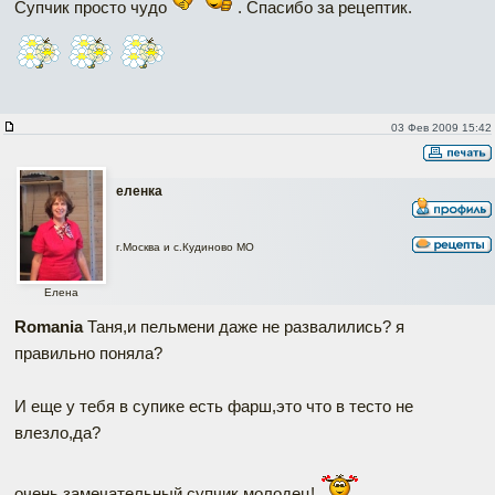
Супчик просто чудо
. Спасибо за рецептик.
03 Фев 2009 15:42
еленка
г.Москва и с.Кудиново МО
Елена
Romania
Таня,и пельмени даже не развалились? я
правильно поняла?
И еще у тебя в супике есть фарш,это что в тесто не
влезло,да?
очень замечательный супчик,молодец!