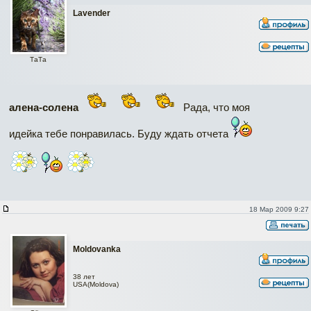
Lavender
ТаТa
алена-солена
Рада, что моя
идейка тебе понравилась. Буду ждать отчета
18 Мар 2009 9:27
Moldovanka
38 лет
USA(Moldova)