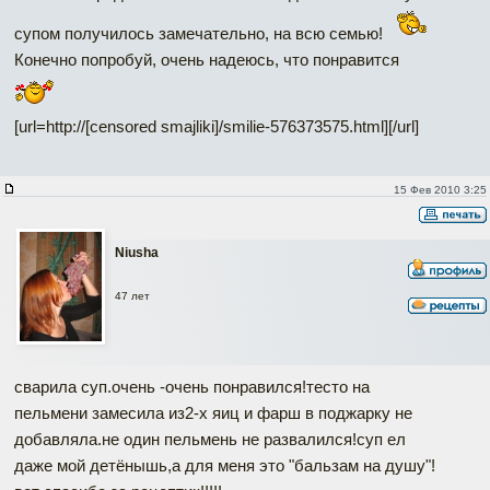
супом получилось замечательно, на всю семью!
Конечно попробуй, очень надеюсь, что понравится
[url=http://[censored smajliki]/smilie-576373575.html]
[/url]
15 Фев 2010 3:25
Niusha
47 лет
сварила суп.очень -очень понравился!тесто на
пельмени замесила из2-х яиц и фарш в поджарку не
добавляла.не один пельмень не развалился!суп ел
даже мой детёнышь,а для меня это "бальзам на душу"!