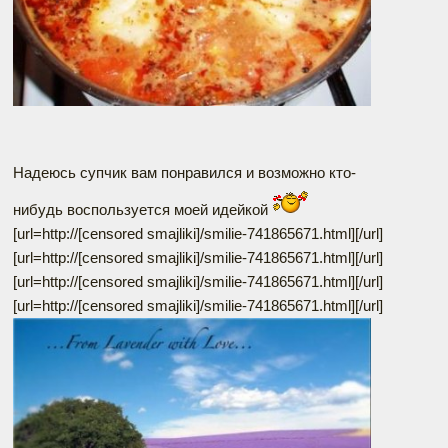
Надеюсь супчик вам понравился и возможно кто-
нибудь воспользуется моей идейкой
[url=http://[censored smajliki]/smilie-741865671.html]
[/url]
[url=http://[censored smajliki]/smilie-741865671.html]
[/url]
[url=http://[censored smajliki]/smilie-741865671.html]
[/url]
[url=http://[censored smajliki]/smilie-741865671.html]
[/url]