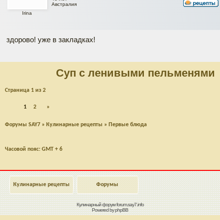
Австралия
Irina
здорово! уже в закладках!
Суп с ленивыми пельменями
Страница
1
из
2
1
2
»
Форумы SAY7
»
Кулинарные рецепты
»
Первые блюда
Часовой пояс: GMT + 6
Кулинарные рецепты
Форумы
Кулинарный форум
forum.say7.info
Powered by
phpBB