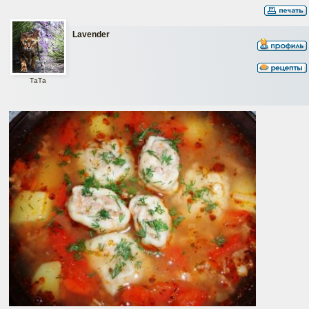
Lavender
ТаТa