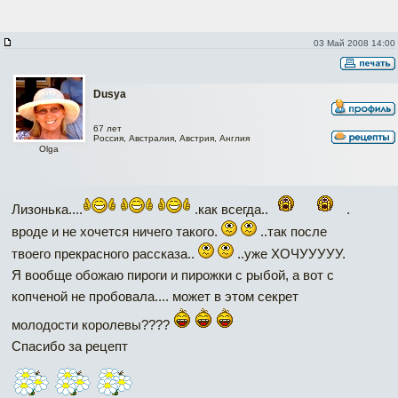
03 Май 2008 14:00
Dusya
67 лет
Россия, Австралия, Австрия, Англия
Olga
Лизонька....
.как всегда..
.
вроде и не хочется ничего такого.
..так после
твоего прекрасного рассказа..
..уже ХОЧУУУУУ.
Я вообще обожаю пироги и пирожки с рыбой, а вот с
копченой не пробовала.... может в этом секрет
молодости королевы????
Спасибо за рецепт