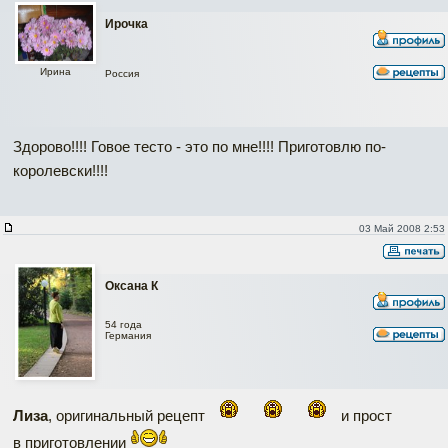
Ирочка
Ирина
Россия
Здорово!!!! Говое тесто - это по мне!!!! Приготовлю по-
королевски!!!!
03 Май 2008 2:53
Оксана К
54 года
Германия
Лиза
, оригинальный рецепт
и прост
в приготовлении