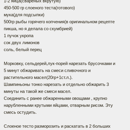
1-2 яйца(свареных вкрутую)
450-500 гр слоеного теста(готового)
мука(для подсыпки)
500гр рыбы горячего копчения(в оригинальном рецепте
пикша, но я делала со скумбрией)
1 пучок укропа
сок двух лимонов
соль, белый перец
Морковку, сельдерей,лук-порей нарезать брусочками и
5 минут обжаривать на смеси сливочного и
растительного масел(20гр+1ст.л.).
Шампиньоны тонко нарезать и отдельно обжарить 3
минуты на такой же смеси масел.
Соединить с ранее обжаренными овощами , крупно
нарубленными крутыми яйцами, отварным рисом. Эту
смесь остудить.
Слоеное тесто разморозить и раскатать в 2 больших