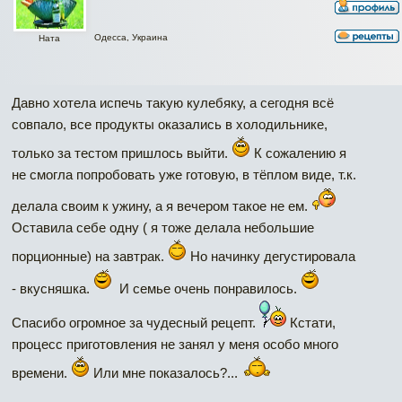
Одесса, Украина
Ната
Давно хотела испечь такую кулебяку, а сегодня всё
совпало, все продукты оказались в холодильнике,
только за тестом пришлось выйти.
К сожалению я
не смогла попробовать уже готовую, в тёплом виде, т.к.
делала своим к ужину, а я вечером такое не ем.
Оставила себе одну ( я тоже делала небольшие
порционные) на завтрак.
Но начинку дегустировала
- вкусняшка.
И семье очень понравилось.
Спасибо огромное за чудесный рецепт.
Кстати,
процесс приготовления не занял у меня особо много
времени.
Или мне показалось?...