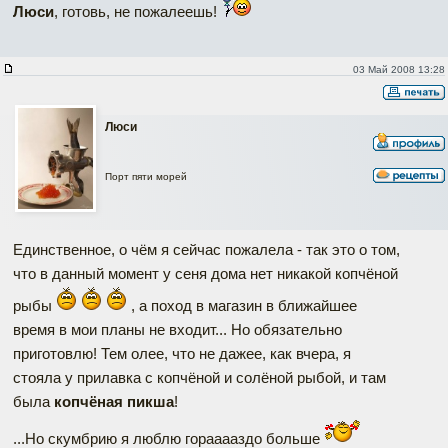
Люси
, готовь, не пожалеешь!
03 Май 2008 13:28
Люси
Порт пяти морей
Единственное, о чём я сейчас пожалела - так это о том,
что в данный момент у сеня дома нет никакой копчёной
рыбы
, а поход в магазин в ближайшее
время в мои планы не входит... Но обязательно
приготовлю! Тем олее, что не дажее, как вчера, я
стояла у прилавка с копчёной и солёной рыбой, и там
была
копчёная пикша
!
...Но скумбрию я люблю горааааздо больше