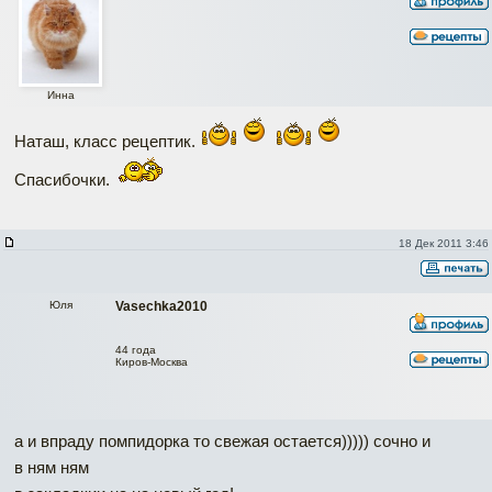
Инна
Наташ, класс рецептик.
Спасибочки.
18 Дек 2011 3:46
Юля
Vasechka2010
44 года
Киров-Москва
а и впраду помпидорка то свежая остается))))) сочно и
в ням ням