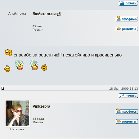
Альбиночка
Любительниц@
49 лет
Россия
спасибо за рецептик!!! незатейливо и красивенько
18 Июн 2009 18:13
Pinkzebra
43 года
Москва
Наталька